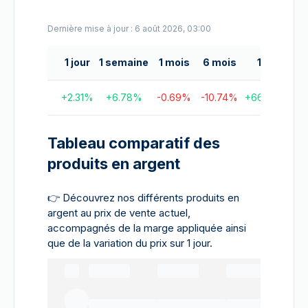
Dernière mise à jour : 6 août 2026, 03:00
1 jour
1 semaine
1 mois
6 mois
1 an
5
+
2.31
%
+
6.78
%
-0.69
%
-10.74
%
+
66.47
%
+
1
Tableau comparatif des
produits en argent
👉
Découvrez nos différents produits en
argent au prix de vente actuel,
accompagnés de la marge appliquée ainsi
que de la variation du prix sur 1 jour.