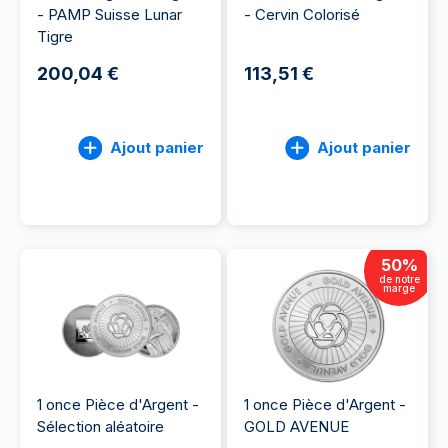
- PAMP Suisse Lunar
- Cervin Colorisé
Tigre
200,04 €
113,51 €
Ajout panier
Ajout panier
50
%
de notre
marge
1 once Pièce d'Argent -
1 once Pièce d'Argent -
Sélection aléatoire
GOLD AVENUE