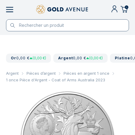
0
Or
0,00 €
(0,00 €)
Argent
0,00 €
(0,00 €)
Platine
0,
Argent
Pièces d’argent
Pièces en argent 1 once
1 once Pièce d'Argent - Coat of Arms Australia 2023