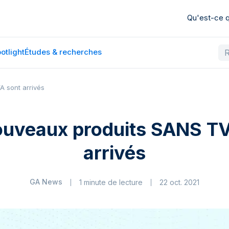
Qu'est-ce
otlight
Études & recherches
 sont arrivés
ouveaux produits SANS TV
arrivés
GA News
1 minute de lecture
22 oct. 2021