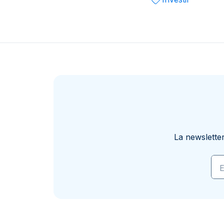
La newslette
E