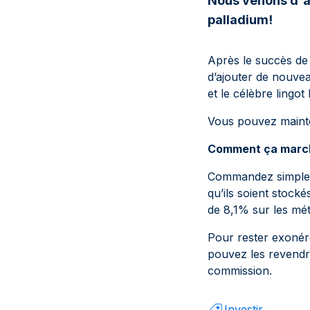
Nous venons d'a
palladium!
Après le succès de
d’ajouter de nouve
et le célèbre ling
Vous pouvez main
Comment ça marc
Commandez simplem
qu’ils soient stock
de 8,1% sur les mé
Pour rester exonér
pouvez les revend
commission.
Investir