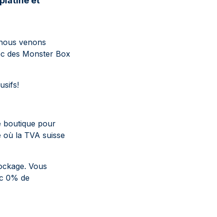
latine et
 nous venons
vec des Monster Box
usifs!
 boutique pour
e où la TVA suisse
tockage. Vous
ec 0% de