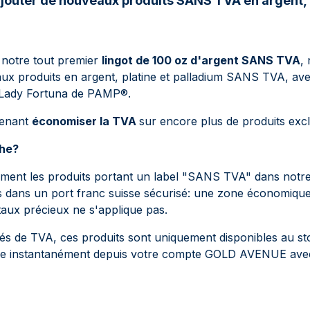
jouter de nouveaux produits SANS TVA en argent, p
 notre tout premier
lingot de 100 oz d'argent SANS TVA
,
aux produits en argent, platine et palladium SANS TVA, a
ot Lady Fortuna de PAMP
®
.
tenant
économiser la TVA
sur encore plus de produits excl
he?
ent les produits portant un label "SANS TVA" dans notre
és dans un port franc suisse sécurisé: une zone économiqu
taux précieux ne s'applique pas.
és de TVA, ces produits sont uniquement disponibles au s
re instantanément depuis votre compte GOLD AVENUE av