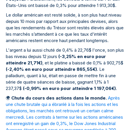
États-Unis ont baissé de 0,3% pour atteindre 1 913,30$.
Le dollar américain est resté solide, à son plus haut niveau
depuis 10 mois par rapport aux principales devises, alors
que les rendements du Trésor sont restés élevés alors que
les marchés s’attendent à ce que les taux d'intérêt
américains restent encore haut pendant longtemps.
L'argent a lui aussi chuté de 0,4% à 22,76$ l'once, son plus
bas niveau depuis 12 jours
(-3,25% en euro pour
atteindre 21,71€)
, et le platine a baissé de 0,1% à 902,75$
(-2,40% en euro pour atteindre 865,55€)
. Le
palladium, quant à lui, était en passe de mettre fin à une
série de quatre séances de baisse, gagnant 1,1% à 1
237,37$
(-0,99% en euro pour atteindre 1 197,06€)
.
🌍
Chute du cours des actions dans le monde.
Après
une chute brutale qui a ébranlé à la fois les actions et les
obligations, les marchés ont retrouvé un certain calme
mercredi. Les contrats à terme sur les actions américaines
ont enregistré un gain de 0,3%, le Dow Jones Industrial
Average étant passé sous sa moyenne pondérée à 200