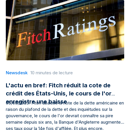
Newsdesk
10 minutes de lecture
L'actu en bref: Fitch réduit la cote de
crédit des États-Unis, le cours de l'or
enregistre une baisse
05/08/2023: Fitch abaisse la note de la dette américaine en
raison du plafond de la dette et des inquiétudes sur la
gouvernance, le cours de l'or devrait connaître sa pire
semaine depuis six ans, la Banque d'Angleterre augmente
ses taux pour la 14e fois d'affilée. Et plus encore.