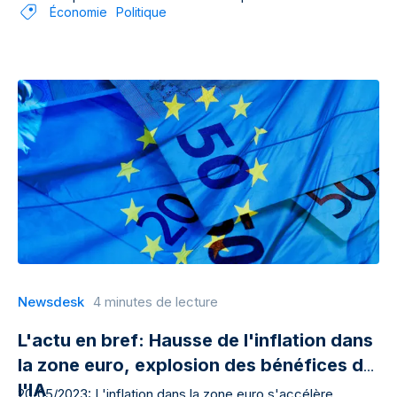
Économie
Politique
Newsdesk
4 minutes de lecture
L'actu en bref: Hausse de l'inflation dans
la zone euro, explosion des bénéfices de
l'IA
20/05/2023: L'inflation dans la zone euro s'accélère,