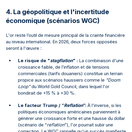
4. La géopolitique et l'incertitude
économique (scénarios WGC)
L'or reste l’outil de mesure principal de la crainte financière
au niveau international. En 2026, deux forces opposées
seront à l'œuvre :
Le risque de "
stagflation
" :
La combinaison d'une
croissance faible, de l’inflation et de tensions
commerciales (tarifs douaniers) constitue un terrain
propice aux scénarios haussiers comme le
"Doom
Loop"
du World Gold Council, dans lequel l'or
bondirait de +15 % à +30 %.
Le facteur Trump / “
Reflation
”:
À l'inverse, si les
politiques économiques américaines parviennent à
générer une croissance forte et une hausse du dollar
(scénario de “
reflation
”), l'or pourrait subir une
correction. Le WGC rappelle qu'un succès manifeste