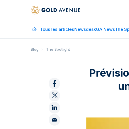
Tous les articles
Newsdesk
GA News
The Sp
Blog
The Spotlight
Prévisi
un