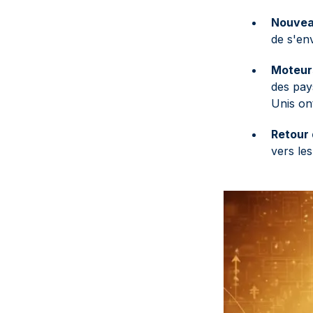
Nouvea
de s'en
Moteurs
des pays
Unis ont
Retour 
vers le