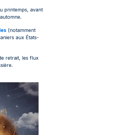
au printemps, avant
l'automne.
les
(notamment
uaniers aux États-
 retrait, les flux
sière.