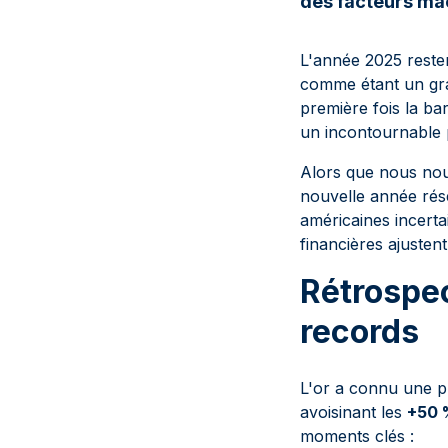
des facteurs ma
L'année 2025 reste
comme étant un gra
première fois la b
un incontournable po
Alors que nous nou
nouvelle année rése
américaines incertai
financières ajusten
Rétrospec
records
L'or a connu une p
avoisinant les
+50 
moments clés :