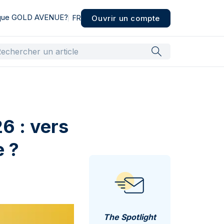
 que GOLD AVENUE?
Ouvrir un compte
FR
6 : vers
e ?
The Spotlight