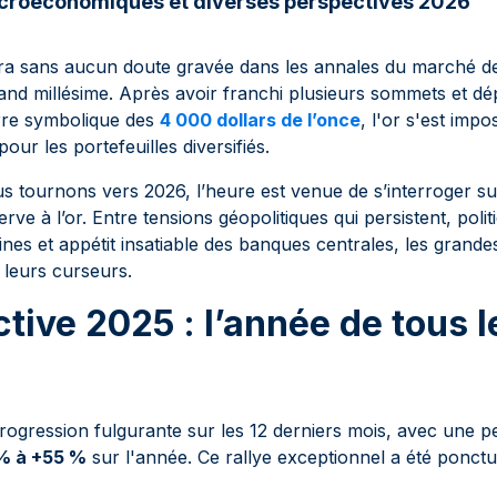
croéconomiques et diverses perspectives 2026
ra sans aucun doute gravée dans les annales du marché d
nd millésime. Après avoir franchi plusieurs sommets et dé
arre symbolique des
4 000 dollars de l’once
, l'or s'est im
ur les portefeuilles diversifiés.
s tournons vers 2026, l’heure est venue de s’interroger su
rve à l’or. Entre tensions géopolitiques qui persistent, poli
nes et appétit insatiable des banques centrales, les grandes
t leurs curseurs.
tive 2025 : l’année de tous l
rogression fulgurante sur les 12 derniers mois, avec une 
% à +55 %
sur l'année. Ce rallye exceptionnel a été ponctu