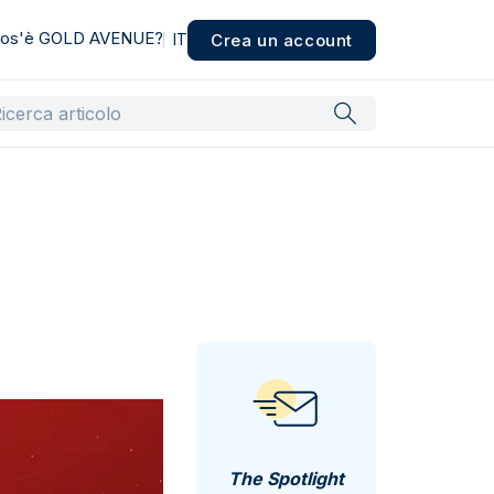
os'è GOLD AVENUE?
Crea un account
IT
The Spotlight