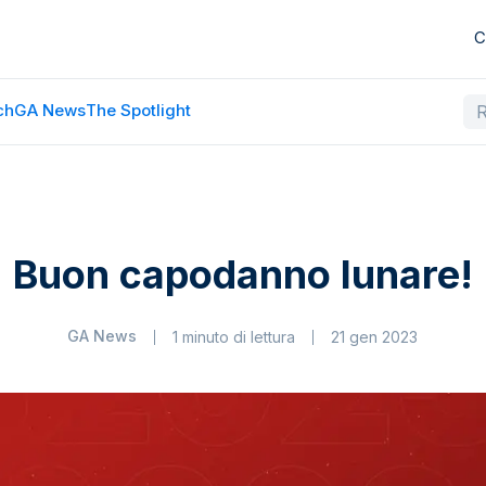
C
ch
GA News
The Spotlight
Buon capodanno lunare!
GA News
1 minuto di lettura
21 gen 2023