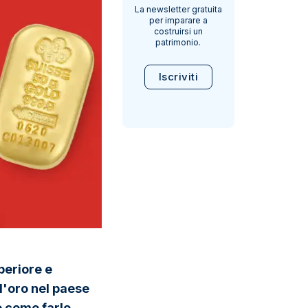
La newsletter gratuita
per imparare a
costruirsi un
patrimonio.
Iscriviti
periore e
 d'oro nel paese
e come farlo