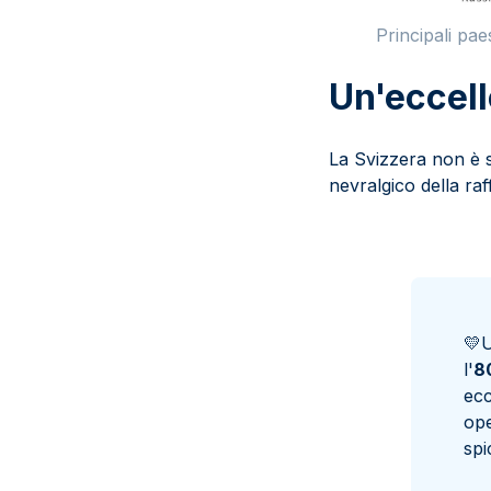
Principali pae
Un'eccell
La Svizzera non è s
nevralgico della raf
💛
U
l'
8
ecc
ope
spi