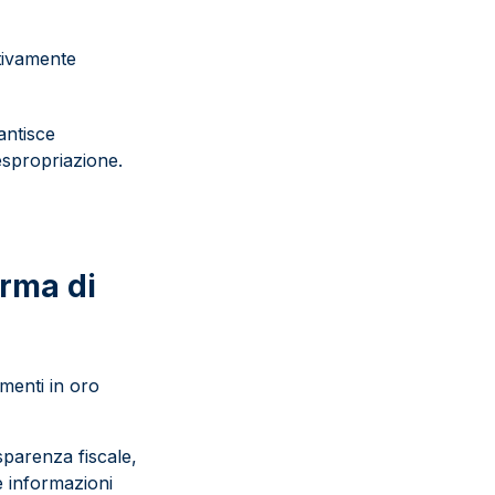
ativamente
rantisce
 espropriazione.
orma di
imenti in oro
asparenza fiscale,
e informazioni