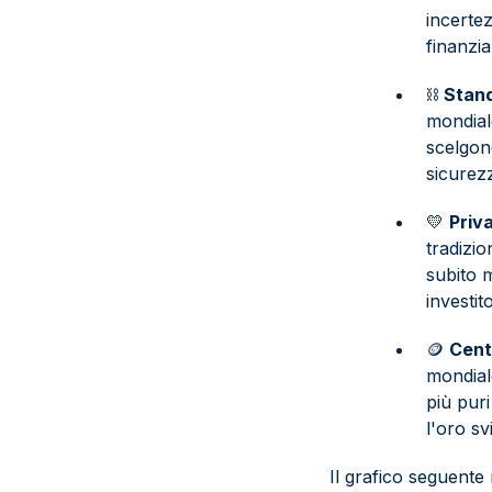
incertez
finanzia
⛓️
Stand
mondiale
scelgono
sicurez
💛
Priv
tradizi
subito m
investit
🪙
Cent
mondiale
più puri
l'oro sv
Il grafico seguente