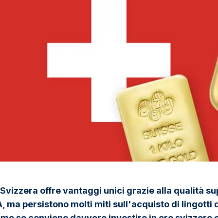
Svizzera offre vantaggi unici grazie alla qualità su
, ma persistono molti miti sull'acquisto di lingotti
amo se conviene davvero investire in oro svizzero 