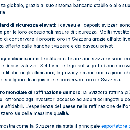
za globale, grazie al suo sistema bancario stabile e alle sue 
rie.
ard di sicurezza elevati
: i caveau e i depositi svizzeri sono
 per le loro eccezionali misure di sicurezza. Molti investitor
 di conservare il proprio oro in Svizzera grazie all'alto live
za offerto dalle banche svizzere e dai caveau privati.
acy e discrezione
: le istituzioni finanziarie svizzere sono n
one di riservatezza. Sebbene le leggi sul segreto bancario s
odifiche negli ultimi anni, la privacy rimane una ragione chi
ori scelgono di acquistare e conservare oro in Svizzera.
ro mondiale di raffinazione dell'oro
: la Svizzera raffina p
, offrendo agli investitori accesso ad alcuni dei lingotti e 
 e affidabili. L'esperienza del paese nella raffinazione dell'
izzero sia della massima qualità.
 mostra come la Svizzera sia stata il principale
esportatore 