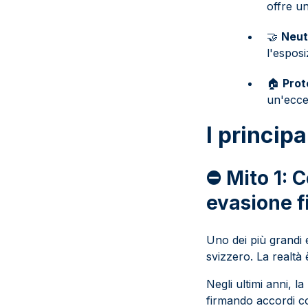
offre u
🤝
Neutr
l'esposi
🏠
Prot
un'eccel
I principa
⛔ Mito 1: 
evasione f
Uno dei più grandi e
svizzero. La realtà 
Negli ultimi anni, l
firmando accordi co