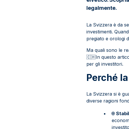
legalmente.
La Svizzera è da sem
investimenti. Quan
pregiato e orologi 
Ma quali sono le re
🇨
🇭
In questo artico
per gli investitori.
Perché la
La Svizzera si è gu
diverse ragioni fon
🌐
Stabi
economi
investi