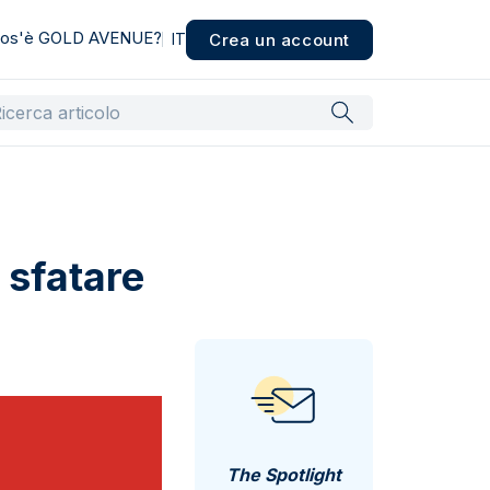
os'è GOLD AVENUE?
Crea un account
IT
 sfatare
The Spotlight