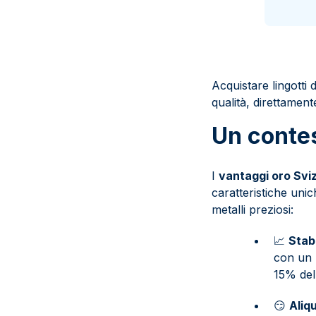
Acquistare lingotti 
qualità, direttament
Un contes
I
vantaggi oro Svi
caratteristiche uni
metalli preziosi:
📈
Stab
con un P
15% del
😏
Aliq