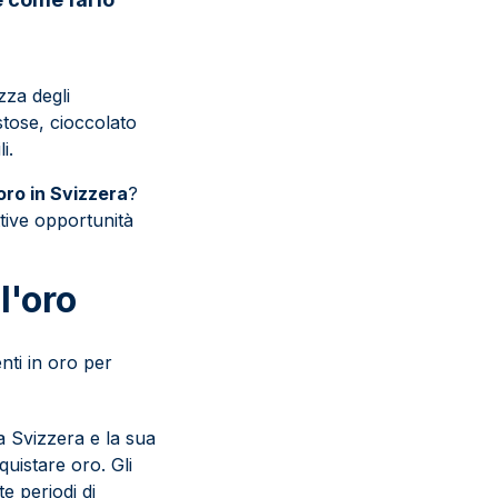
zza degli
tose, cioccolato
i.
ro in Svizzera
?
ttive opportunità
l'oro
nti in oro per
lla Svizzera e la sua
uistare oro. Gli
e periodi di