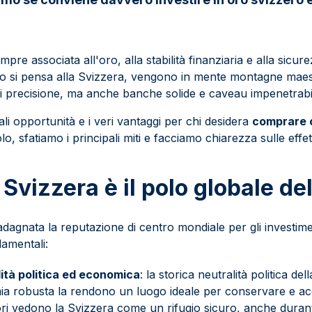
pre associata all'oro, alla stabilità finanziaria e alla sicure
do si pensa alla Svizzera, vengono in mente montagne maes
di precisione, ma anche banche solide e caveau impenetrabil
ali opportunità e i veri vantaggi per chi desidera
comprare o
lo, sfatiamo i principali miti e facciamo chiarezza sulle effe
 Svizzera è il polo globale del
adagnata la reputazione di centro mondiale per gli investime
damentali:
lità politica ed economica
: la storica neutralità politica de
a robusta la rendono un luogo ideale per conservare e acq
tori vedono la Svizzera come un rifugio sicuro, anche durant