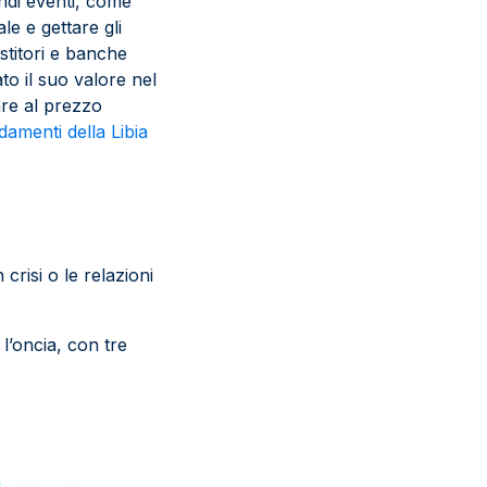
randi eventi, come
e e gettare gli
stitori e banche
to il suo valore nel
are al prezzo
damenti della Libia
risi o le relazioni
l’oncia, con tre