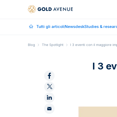
Tutti gli articoli
Newsdesk
Studies & resear
Blog
The Spotlight
I 3 eventi con il maggiore im
I 3 e