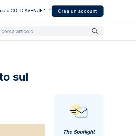
os'è GOLD AVENUE?
Crea un account
IT
to sul
The Spotlight