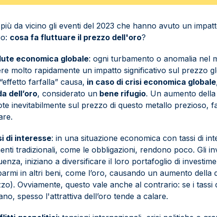
più da vicino gli eventi del 2023 che hanno avuto un impatto
so:
cosa fa fluttuare il prezzo dell'oro
?
lute economica globale
: ogni turbamento o anomalia nel 
re molto rapidamente un impatto significativo sul prezzo gl
effetto farfalla” causa,
in caso di crisi economica globale
a dell’oro
, considerato un
bene rifugio
. Un aumento della
ote inevitabilmente sul prezzo di questo metallo prezioso, 
are.
si di interesse
: in una situazione economica con tassi di inte
enti tradizionali, come le obbligazioni, rendono poco. Gli inve
nza, iniziano a diversificare il loro portafoglio di investimen
sparmi in altri beni, come l’oro, causando un aumento della
zo). Ovviamente, questo vale anche al contrario: se i tassi 
o, spesso l'attrattiva dell’oro tende a calare.