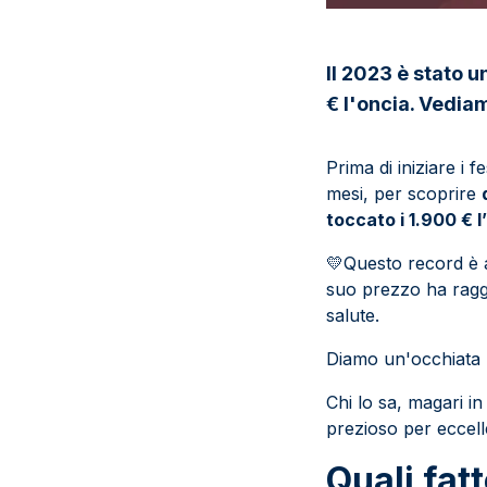
Il 2023 è stato u
€ l'oncia. Vedia
Prima di iniziare i 
mesi, per scoprire
toccato i 1.900 € l
💛
Questo record è a
suo prezzo ha raggi
salute.
Diamo un'occhiata pi
Chi lo sa, magari in
prezioso per eccel
Quali fatt