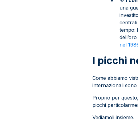
💛
I con
una gue
investit
central
tempo:
dell’or
nel 198
I picchi 
Come abbiamo visto,
internazionali sono 
Proprio per questo, 
picchi particolarme
Vediamoli insieme.