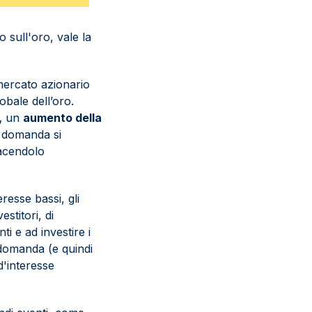
 sull'oro, vale la
mercato azionario
obale dell’oro.
,
un
aumento della
 domanda si
facendolo
resse bassi, gli
stitori, di
ti e ad investire i
 domanda (e quindi
d'interesse