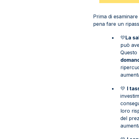
Prima di esaminare 
pena fare un ripas
💛
La sa
può ave
Questo “
domand
ripercu
aument
💛
I tas
investim
consegue
loro ri
del prez
aumentan