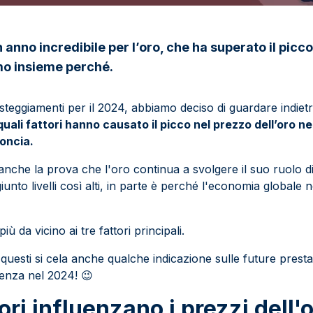
n anno incredibile per l’oro, che ha superato il picc
mo insieme perché.
festeggiamenti per il 2024, abbiamo deciso di guardare indietro
quali fattori hanno causato il picco nel prezzo dell’oro n
’oncia.
nche la prova che l'oro continua a svolgere il suo ruolo di 
unto livelli così alti, in parte è perché l'economia globale 
ù da vicino ai tre fattori principali.
 questi si cela anche qualche indicazione sulle future presta
lenza nel 2024!
😉
ori influenzano i prezzi dell'