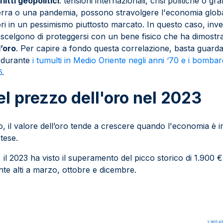
flitti geopolitici
: tensioni internazionali, crisi politiche o g
rra o una pandemia, possono stravolgere l'economia global
ori in un pessimismo piuttosto marcato. In questo caso, inve
i scelgono di proteggersi con un bene fisico che ha dimostra
l’oro
. Per capire a fondo questa correlazione, basta guard
o durante
i tumulti in Medio Oriente negli anni ‘70 e i bombar
6
.
nel prezzo dell'oro nel 2023
 il valore dell’oro tende a crescere quando l'economia è in c
tese.
il 2023 ha visto il superamento del picco storico di 1.900 € 
nte alti a marzo, ottobre e dicembre.