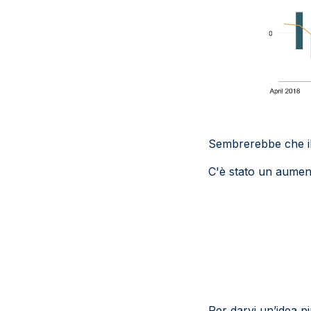
Sembrerebbe che il
C'è stato un aument
Per darvi un’idea p