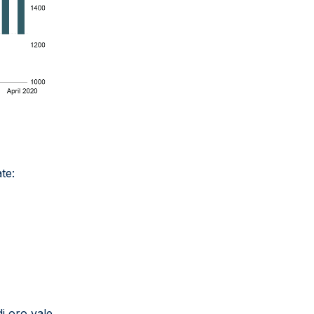
te:
di oro vale