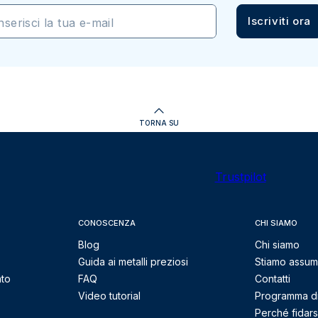
Iscriviti ora
nserisci la tua e-mail
TORNA SU
Trustpilot
CONOSCENZA
CHI SIAMO
Blog
Chi siamo
Guida ai metalli preziosi
Stiamo assu
nto
FAQ
Contatti
Video tutorial
Programma di 
Perché fidarsi