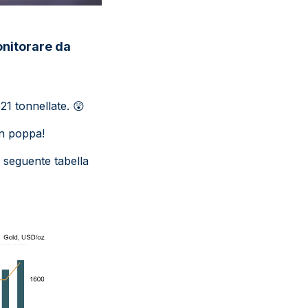
onitorare da
21 tonnellate.
😲
in poppa!
a seguente tabella