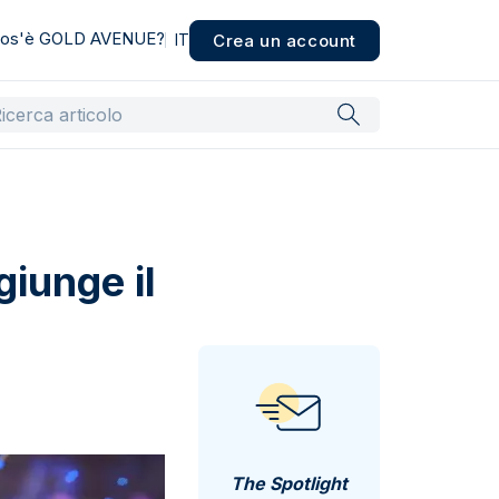
os'è GOLD AVENUE?
Crea un account
IT
giunge il
The Spotlight