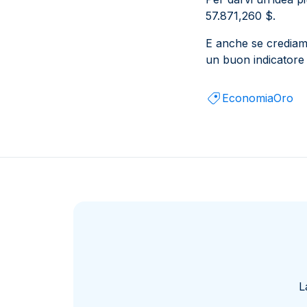
57.871,260 $.
E anche se crediamo
un buon indicatore 
Economia
Oro
L