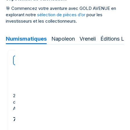
🎯
Commencez votre aventure avec GOLD AVENUE en
explorant notre
sélection de pièces d’or
pour les
investisseurs et les collectionneurs.
Numismatiques
Napoleon
Vreneli
Éditions Lim
BEST
BEST
20 Francs Suisse Pièce
20 Francs Pièce d'Or -
d'Or - Vreneli Helvetia -
Napoléon (Coq de
Années Mixtes
Chaplain) - Années
Mixtes
717,59 €
723,27 €