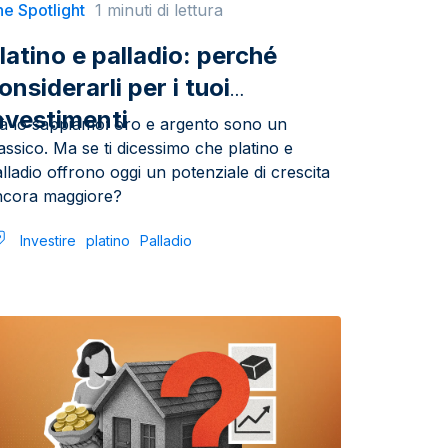
e Spotlight
1 minuti di lettura
latino e palladio: perché
onsiderarli per i tuoi
nvestimenti
ià lo sappiamo: oro e argento sono un
assico. Ma se ti dicessimo che platino e
lladio offrono oggi un potenziale di crescita
ncora maggiore?
Investire
platino
Palladio