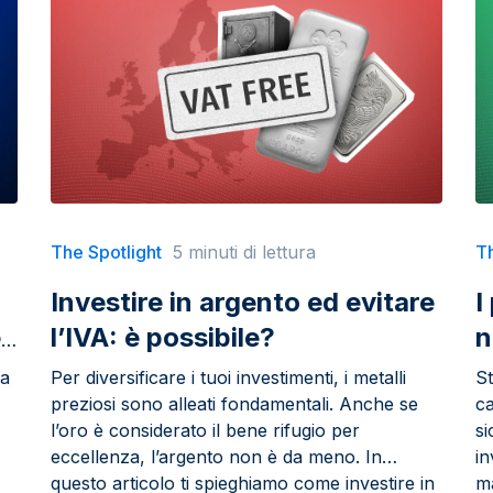
The Spotlight
5 minuti di lettura
Th
Investire in argento ed evitare
I
i
l’IVA: è possibile?
n
la
Per diversificare i tuoi investimenti, i metalli
St
preziosi sono alleati fondamentali. Anche se
c
l’oro è considerato il bene rifugio per
si
eccellenza, l’argento non è da meno. In
in
questo articolo ti spieghiamo come investire in
ma