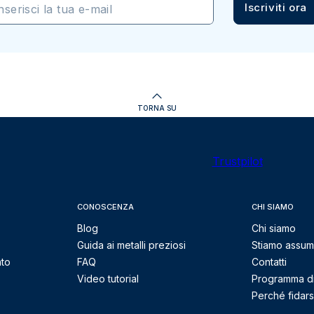
Iscriviti ora
nserisci la tua e-mail
TORNA SU
Trustpilot
CONOSCENZA
CHI SIAMO
Blog
Chi siamo
Guida ai metalli preziosi
Stiamo assu
nto
FAQ
Contatti
Video tutorial
Programma di 
Perché fidarsi