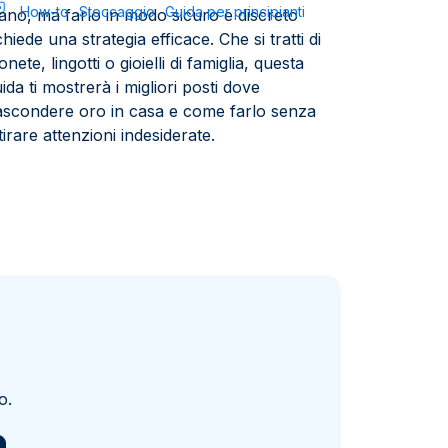
How-to
Stoccaggio
Guida per principianti
ano, ma farlo in modo sicuro e discreto
hiede una strategia efficace. Che si tratti di
nete, lingotti o gioielli di famiglia, questa
ida ti mostrerà i migliori posti dove
ascondere oro in casa e come farlo senza
tirare attenzioni indesiderate.
o.