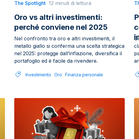
The Spotlight
12 minuti di lettura
Th
Oro vs altri investimenti:
P
perché conviene nel 2025
c
i
Nel confronto tra oro e altri investimenti, il
G
metallo giallo si conferma una scelta strategica
cl
nel 2025: protegge dall’inflazione, diversifica il
pa
portafoglio ed è facile da rivendere.
a
Investimento
Oro
Finanza personale