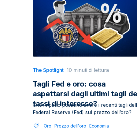
The Spotlight
10 minuti di lettura
Tagli Fed e oro: cosa
aspettarsi dagli ultimi tagli de
tassi di interesse?
Che impatto possono avere i recenti tagli del
Federal Reserve (Fed) sul prezzo dell’oro?
Oro
Prezzo dell'oro
Economia