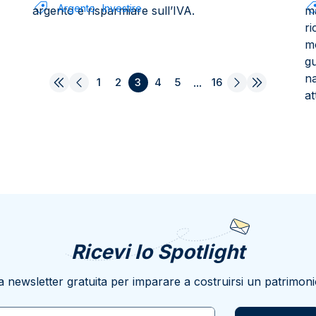
Argento
Investire
argento e risparmiare sull’IVA.
m
ric
mo
gu
n
1
2
3
4
5
...
16
at
Ricevi lo Spotlight
a newsletter gratuita per imparare a costruirsi un patrimoni