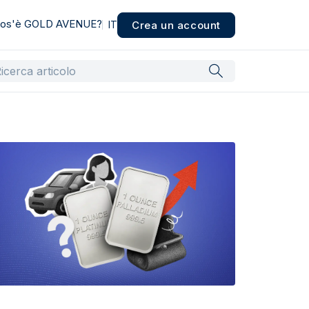
os'è GOLD AVENUE?
Crea un account
IT