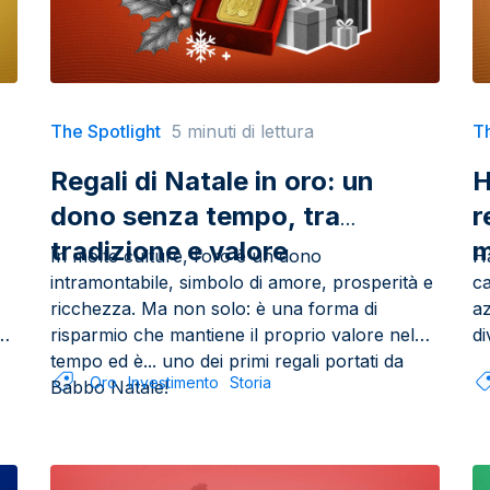
The Spotlight
5 minuti di lettura
Th
Regali di Natale in oro: un
H
dono senza tempo, tra
r
tradizione e valore
m
In molte culture, l’oro è un dono
Ha
intramontabile, simbolo di amore, prosperità e
ca
ricchezza. Ma non solo: è una forma di
az
risparmio che mantiene il proprio valore nel
di
tempo ed è... uno dei primi regali portati da
Oro
Investimento
Storia
Babbo Natale!