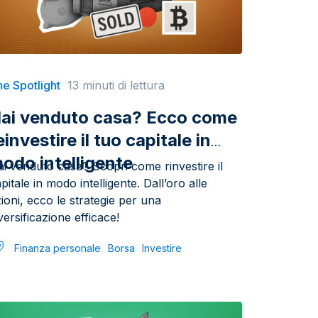
e Spotlight
13 minuti di lettura
ai venduto casa? Ecco come
einvestire il tuo capitale in
odo intelligente
i venduto casa? Scopri come rinvestire il
pitale in modo intelligente. Dall’oro alle
ioni, ecco le strategie per una
versificazione efficace!
Finanza personale
Borsa
Investire