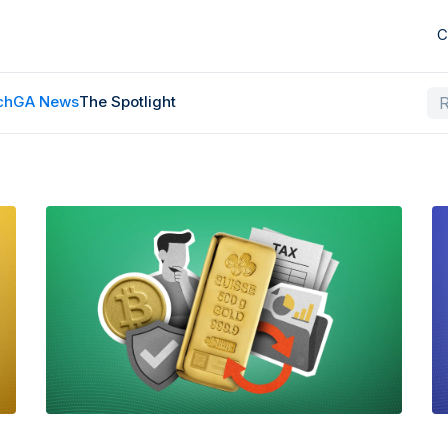
C
ch
GA News
The Spotlight