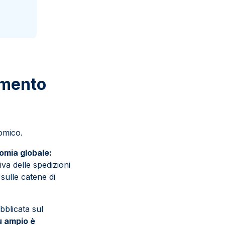
omento
omico.
nomia globale:
iva delle spedizioni
 sulle catene di
bblicata sul
iù ampio è