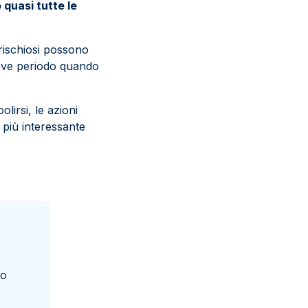
 quasi tutte le
ù rischiosi possono
reve periodo quando
olirsi, le azioni
 più interessante
no