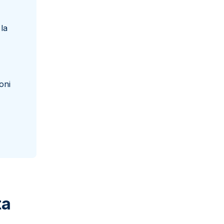
la
oni
ta