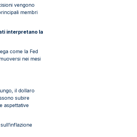
ecisioni vengono
 principali membri
ati interpretano la
iega come la Fed
 muoversi nei mesi
ungo, il dollaro
ossono subire
le aspettative
 sull’inflazione