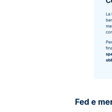
C
La
ban
man
con
Per
fin
spe
obb
Fed e mer