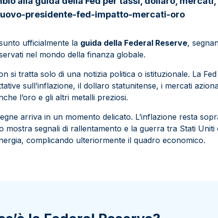
mbio alla guida della Fed per tassi, dollaro, mercati,
 nuovo-presidente-fed-impatto-mercati-oro
unto ufficialmente la
guida della Federal Reserve
, segna
ervati nel mondo della finanza globale.
non si tratta solo di una notizia politica o istituzionale. La Fed
tative sull’inflazione, il dollaro statunitense, i mercati aziona
che l’oro e gli altri metalli preziosi.
segne arriva in un momento delicato. L’inflazione resta sopra
o mostra segnali di rallentamento e la guerra tra Stati Uniti 
l’energia, complicando ulteriormente il quadro economico.