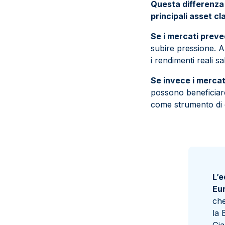
Questa differenza 
principali asset cl
Se i mercati preved
subire pressione. A
i rendimenti reali s
Se invece i mercati
possono beneficiare
come strumento di d
L’e
Eu
che
la 