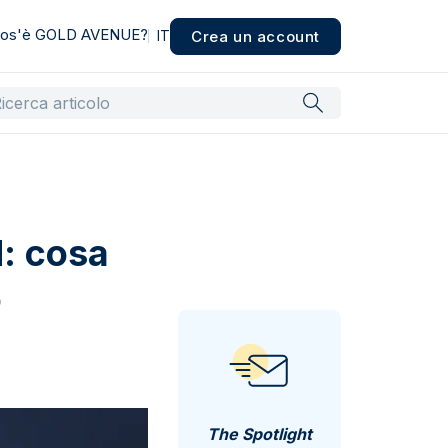
os'è GOLD AVENUE?
Crea un account
IT
d: cosa
o
The Spotlight