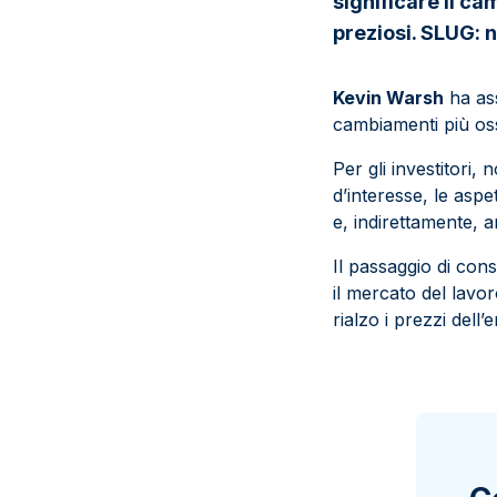
significare il ca
preziosi. SLUG:
Kevin Warsh
ha ass
cambiamenti più oss
Per gli investitori, 
d’interesse, le aspet
e, indirettamente, an
Il passaggio di con
il mercato del lavor
rialzo i prezzi del