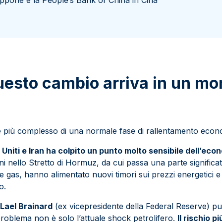
ppone e la People’s Bank of China in Cina
uesto cambio arriva in un m
 è più complesso di una normale fase di rallentamento econ
 Uniti e Iran ha colpito un punto molto sensibile dell’eco
ni nello Stretto di Hormuz, da cui passa una parte significat
 e gas, hanno alimentato nuovi timori sui prezzi energetici e
o.
i
Lael Brainard
(ex vicepresidente della Federal Reserve) pu
 problema non è solo l’attuale shock petrolifero.
Il rischio p