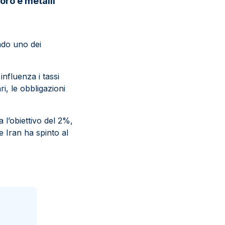
 oro e metalli
ndo uno dei
 influenza i tassi
ri, le obbligazioni
 l’obiettivo del 2%,
e Iran ha spinto al