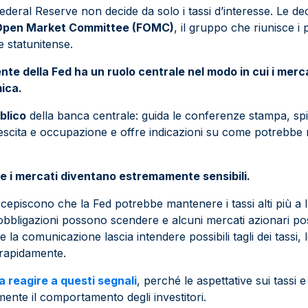
 Federal Reserve non decide da solo i tassi d’interesse. Le d
Open Market Committee (FOMC)
, il gruppo che riunisce i
e statunitense.
ente della Fed ha un ruolo centrale nel modo in cui i merc
ica.
blico
della banca centrale: guida le conferenze stampa, sp
rescita e occupazione e offre indicazioni su come potrebbe
he i mercati diventano estremamente sensibili.
ercepiscono che la Fed potrebbe mantenere i tassi alti più a l
 obbligazioni possono scendere e alcuni mercati azionari p
 la comunicazione lascia intendere possibili tagli dei tassi, 
rapidamente.
a reagire a questi segnali
, perché le aspettative sui tassi e
mente il comportamento degli investitori.