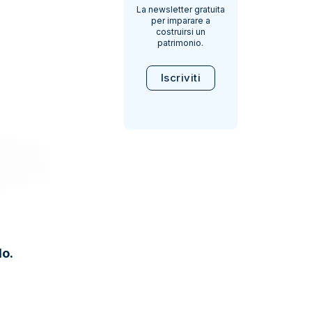
La newsletter gratuita
per imparare a
costruirsi un
patrimonio.
Iscriviti
do.