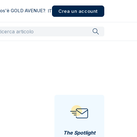
os'è GOLD AVENUE?
Crea un account
IT
The Spotlight