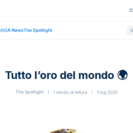
C
ch
GA News
The Spotlight
Tutto l’oro del mondo 🌍
The Spotlight
1 minuto di lettura
3 lug 2020