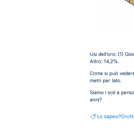
Usi dell’oro: (1) Gio
Altro: 14,2%.
Come si può vedere
metri per lato.
Siamo i soli a pens
anni?
Lo sapevi?
Oro
N