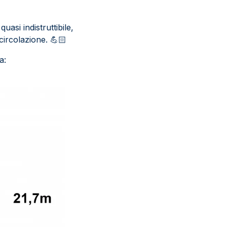
asi indistruttibile,
 circolazione.
💪
a: