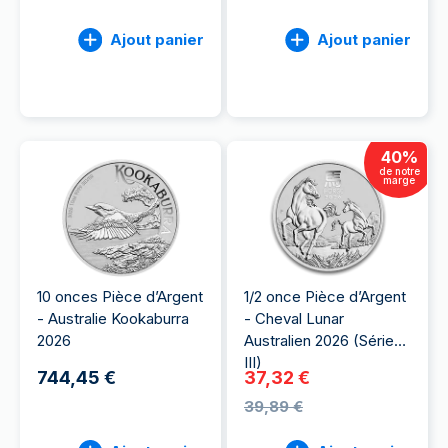
Ajout panier
Ajout panier
40
%
de notre
marge
10 onces Pièce d’Argent
1/2 once Pièce d’Argent
- Australie Kookaburra
- Cheval Lunar
2026
Australien 2026 (Série
III)
744,45 €
37,32 €
39,89 €