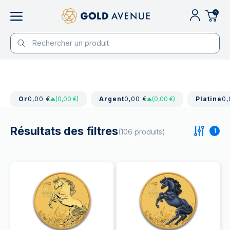
0
Or
0,00 €
(0,00 €)
Argent
0,00 €
(0,00 €)
Platine
0,
Résultats des filtres
1
(106 produits)