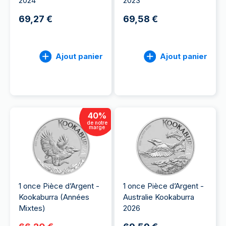
2024
2023
69,27 €
69,58 €
Ajout panier
Ajout panier
40
%
de notre
marge
1 once Pièce d’Argent -
1 once Pièce d’Argent -
Kookaburra (Années
Australie Kookaburra
Mixtes)
2026