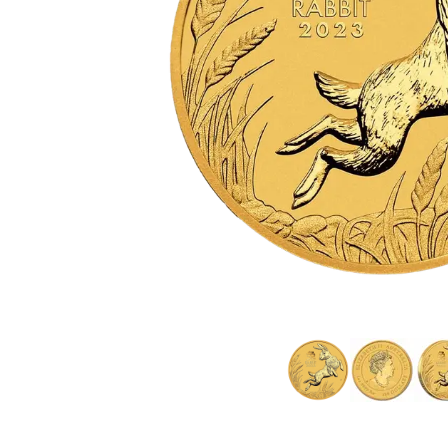
TVA
Parrainez vos
amis