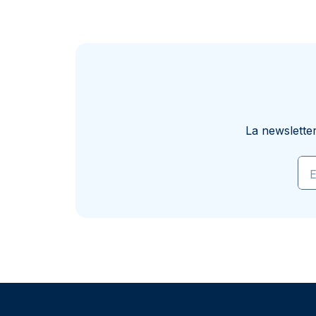
La newslette
E