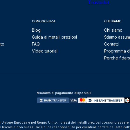
Trustpilot
CONOSCENZA
CHI SIAMO
Blog
Chi siamo
Guida ai metalli preziosi
Stiamo assu
nto
FAQ
Contatti
Video tutorial
Programma di 
Perché fidarsi
Modalità di pagamento disponibili
ll'Unione Europea e nel Regno Unito. I prezzi dei metalli preziosi possono essere v
iscale e non si assume alcuna responsabilità per eventuali perdite causate dall'util