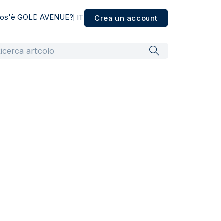
os'è GOLD AVENUE?
Crea un account
IT