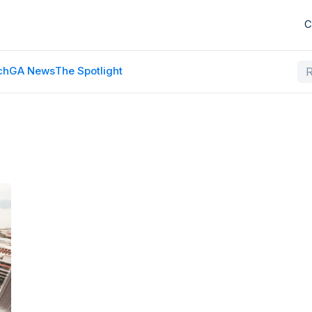
C
ch
GA News
The Spotlight