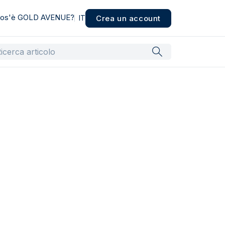
os'è GOLD AVENUE?
Crea un account
IT