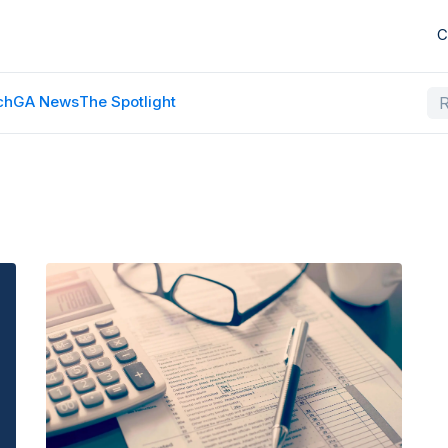
C
ch
GA News
The Spotlight