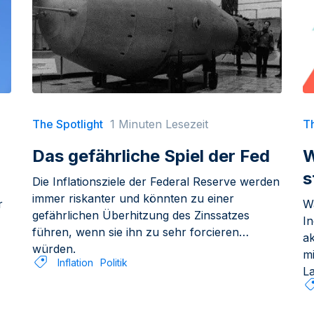
The Spotlight
1 Minuten Lesezeit
Th
Das gefährliche Spiel der Fed
W
s
Die Inflationsziele der Federal Reserve werden
immer riskanter und könnten zu einer
r
W
gefährlichen Überhitzung des Zinssatzes
I
führen, wenn sie ihn zu sehr forcieren
a
würden.
m
Inflation
Politik
L