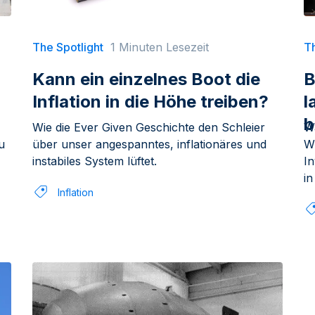
The Spotlight
1 Minuten Lesezeit
Th
Kann ein einzelnes Boot die
B
Inflation in die Höhe treiben?
l
b
Wie die Ever Given Geschichte den Schleier
W
u
über unser angespanntes, inflationäres und
W
instabiles System lüftet.
In
in
Inflation