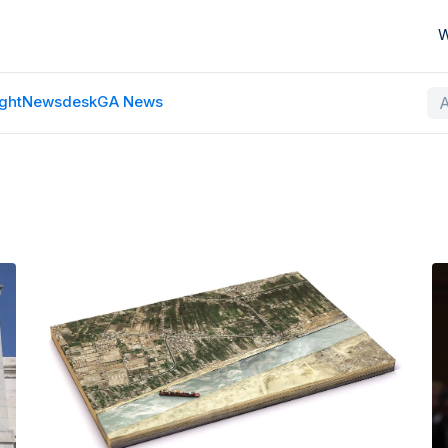
W
ght
Newsdesk
GA News