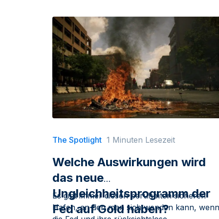
The Spotlight
1 Minuten Lesezeit
Welche Auswirkungen wird
das neue
Ungleichheitsprogramm der
Es gibt immer diesen berühmten sicheren
Fed auf Gold haben?
Hafen, an den man sich wenden kann, wen