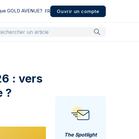
 que GOLD AVENUE?
Ouvrir un compte
FR
6 : vers
e ?
The Spotlight