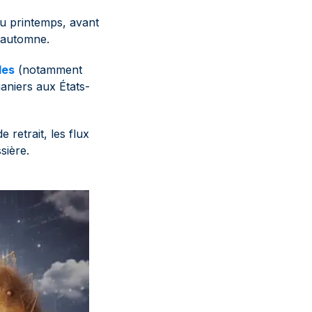
au printemps, avant
l'automne.
les
(notamment
uaniers aux États-
 retrait, les flux
sière.