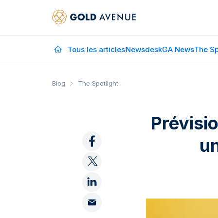
Tous les articles
Newsdesk
GA News
The Sp
Blog
The Spotlight
Prévisi
un