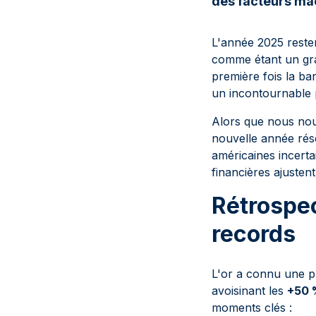
des facteurs ma
L'année 2025 reste
comme étant un gra
première fois la b
un incontournable po
Alors que nous nou
nouvelle année rése
américaines incertai
financières ajusten
Rétrospec
records
L'or a connu une p
avoisinant les
+50 
moments clés :