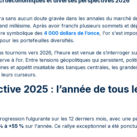
croéconomiques et diverses perspectives 2026
ra sans aucun doute gravée dans les annales du marché d
nd millésime. Après avoir franchi plusieurs sommets et dé
arre symbolique des
4 000 dollars de l’once
, l'or s'est im
ur les portefeuilles diversifiés.
s tournons vers 2026, l’heure est venue de s’interroger su
rve à l’or. Entre tensions géopolitiques qui persistent, poli
nes et appétit insatiable des banques centrales, les grandes
t leurs curseurs.
tive 2025 : l’année de tous l
rogression fulgurante sur les 12 derniers mois, avec une 
% à +55 %
sur l'année. Ce rallye exceptionnel a été ponctu