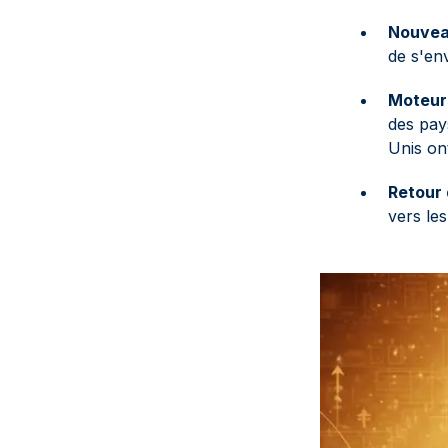
Nouvea
de s'en
Moteurs
des pays
Unis ont
Retour 
vers le