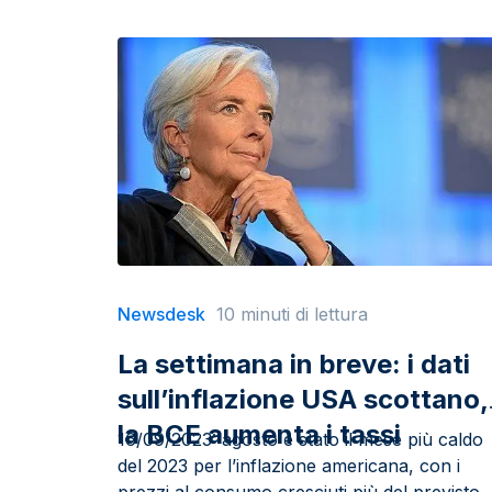
Newsdesk
10 minuti di lettura
La settimana in breve: i dati
sull’inflazione USA scottano,
la BCE aumenta i tassi
16/09/2023: agosto è stato il mese più caldo
del 2023 per l’inflazione americana, con i