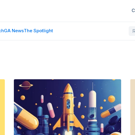
C
ch
GA News
The Spotlight