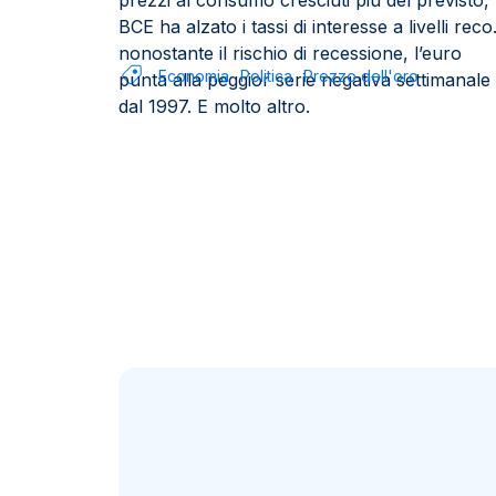
prezzi al consumo cresciuti più del previsto, 
BCE ha alzato i tassi di interesse a livelli reco
nonostante il rischio di recessione, l’euro
Economia
Politica
Prezzo dell'oro
punta alla peggior serie negativa settimanale
dal 1997. E molto altro.