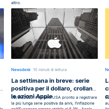
altro.
Newsdesk
10 minuti di lettura
N
La settimana in breve: serie
L
positiva per il dollaro, crollano
c
le azioni Apple
c
09/09/2023: il dollaro USA pronto a registrare
02
la più lunga serie positiva da anni, l’inflazione
a