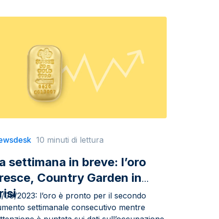
ewsdesk
10 minuti di lettura
a settimana in breve: l’oro
resce, Country Garden in
risi
/09/2023: l’oro è pronto per il secondo
umento settimanale consecutivo mentre