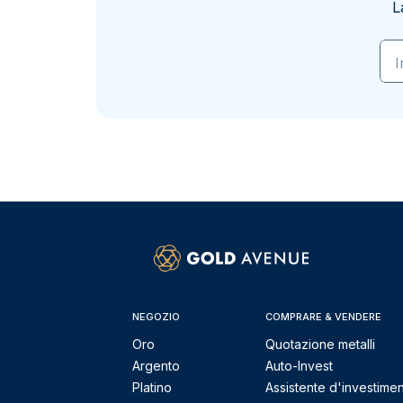
L
I
NEGOZIO
COMPRARE & VENDERE
Oro
Quotazione metalli
Argento
Auto-Invest
Platino
Assistente d'investime