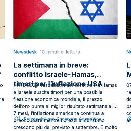
Newsdesk
10 minuti di lettura
N
o
La settimana in breve:
L
?
conflitto Israele-Hamas,
M
timori per l’inflazione USA
lo
14/10/2023: l’escalation del conflitto tra Hamas
07
e Israele suscita timori per una possibile
ra
ra
flessione economica mondiale, il prezzo
do
dell’oro punta al miglior risultato settimanale in
ba
7 mesi, l’inflazione americana continua a
co
Prezzo dell'oro
Economia
Geopolitica
preoccupare mentre i prezzi al consumo
al
crescono più del previsto a settembre. E molto