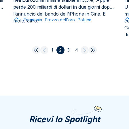
la
nell’Eurozona rimane stabile al 5,3%, Apple
l’
rd
perde 200 miliardi di dollari in due giorni dopo
U
l’annuncio del bando dell’iPhone in Cina. E
m
Economia
Prezzo dell'oro
Politica
molto altro.
co
Ga
dr
1
2
3
4
Ricevi lo Spotlight