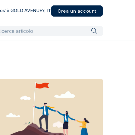
os'è GOLD AVENUE?
Crea un account
IT