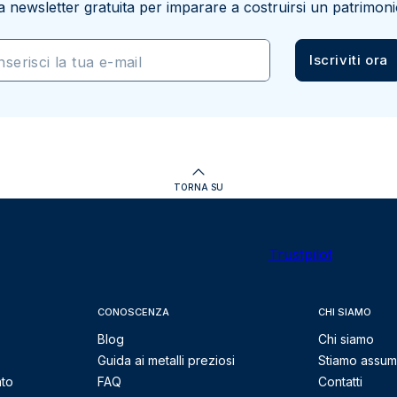
a newsletter gratuita per imparare a costruirsi un patrimoni
Iscriviti ora
nserisci la tua e-mail
TORNA SU
Trustpilot
CONOSCENZA
CHI SIAMO
Blog
Chi siamo
Guida ai metalli preziosi
Stiamo assu
nto
FAQ
Contatti