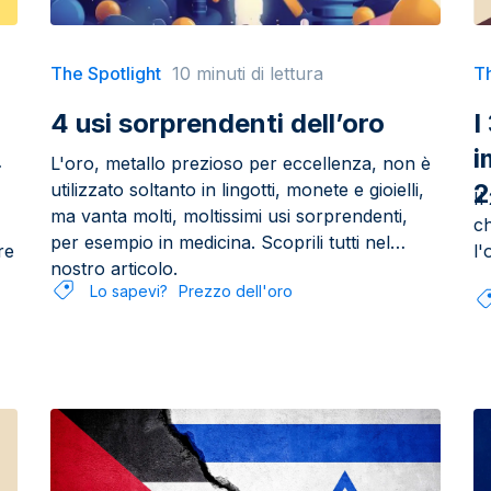
The Spotlight
10 minuti di lettura
Th
4 usi sorprendenti dell’oro
I
i
L'oro, metallo prezioso per eccellenza, non è
2
utilizzato soltanto in lingotti, monete e gioielli,
Il
ma vanta molti, moltissimi usi sorprendenti,
ch
per esempio in medicina. Scoprili tutti nel
re
l'
nostro articolo.
Lo sapevi?
Prezzo dell'oro