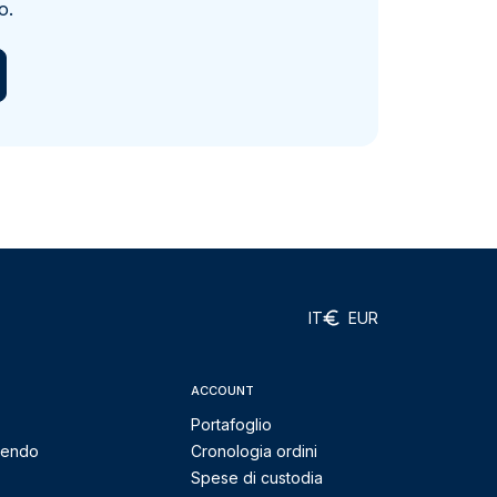
o.
IT
EUR
ACCOUNT
Portafoglio
mendo
Cronologia ordini
Spese di custodia