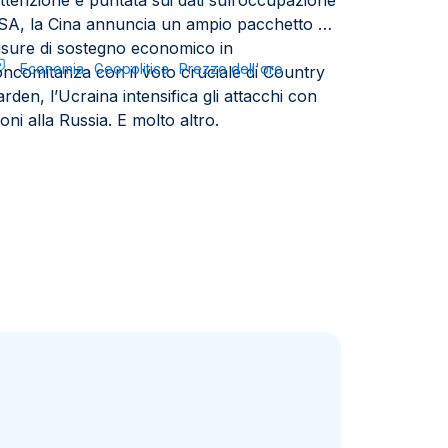
attenzione è puntata sui dati sull’occupazione
SA, la Cina annuncia un ampio pacchetto di
isure di sostegno economico in
Economia
Geopolitica
Prezzo dell'oro
ncomitanza con il voto cruciale di Country
rden, l’Ucraina intensifica gli attacchi con
oni alla Russia. E molto altro.