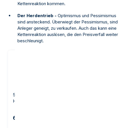
Kettenreaktion kommen.
Der Herdentrieb -
Optimismus und Pessimismus
sind ansteckend. Überwiegt der Pessimismus, sind
Anleger geneigt, zu verkaufen. Auch das kann eine
Kettenreaktion auslösen, die den Preisverfall weiter
beschleunigt.
5 Gramm Goldbarren -
10 Gramm Goldbarren -
Heraeus
Argor-Heraeus
642,67 €
1.257,07 €