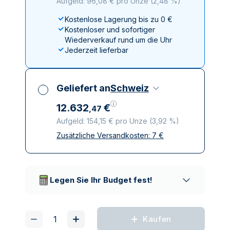
Aufgeld: 96,08 € pro Unze
(
2,48 %
)
Kostenlose Lagerung bis zu 0 €
Kostenloser und sofortiger
Wiederverkauf rund um die Uhr
Jederzeit lieferbar
Geliefert an
Schweiz
12
.
632
€
,
47
Aufgeld: 154,15 € pro Unze
(
3,92 %
)
Zusätzliche Versandkosten:
7
€
Alle Steuern inbegriffen
Versicherte und diskrete Lieferung
Vertrauenswürdige
Lieferunternehmen
Legen Sie Ihr Budget fest!
Kaufen