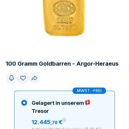
100 Gramm Goldbarren - Argor-Heraeus
MWST.-FREI
Gelagert in unserem
Tresor
12
.
445
€
,
78