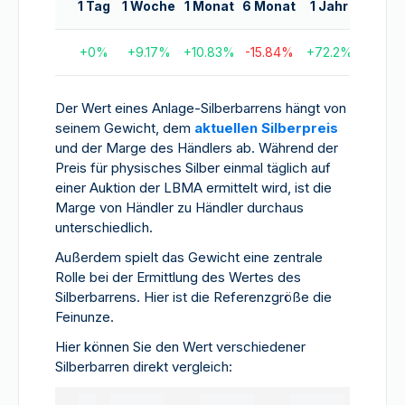
1 Tag
1 Woche
1 Monat
6 Monat
1 Jahr
5 Jah
+
0
%
+
9.17
%
+
10.83
%
-15.84
%
+
72.2
%
+
175.51
Der Wert eines Anlage-Silberbarrens hängt von
seinem Gewicht, dem
aktuellen Silberpreis
und der Marge des Händlers ab. Während der
Preis für physisches Silber einmal täglich auf
einer Auktion der LBMA ermittelt wird, ist die
Marge von Händler zu Händler durchaus
unterschiedlich.
Außerdem spielt das Gewicht eine zentrale
Rolle bei der Ermittlung des Wertes des
Silberbarrens. Hier ist die Referenzgröße die
Feinunze.
Hier können Sie den Wert verschiedener
Silberbarren direkt vergleich: