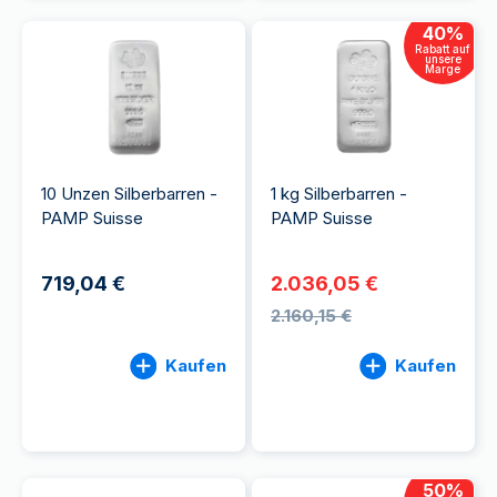
40
%
Rabatt auf
unsere
Marge
10 Unzen Silberbarren -
1 kg Silberbarren -
PAMP Suisse
PAMP Suisse
719,04 €
2.036,05 €
2.160,15 €
Kaufen
Kaufen
50
%