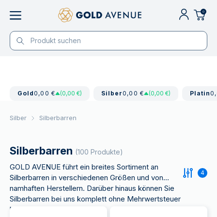
0
Gold
0,00 €
(0,00 €)
Silber
0,00 €
(0,00 €)
Platin
0
Silber
Silberbarren
Silberbarren
(100 Produkte)
GOLD AVENUE führt ein breites Sortiment an
4
Silberbarren in verschiedenen Größen und von
namhaften Herstellern. Darüber hinaus können Sie
Silberbarren bei uns komplett ohne Mehrwertsteuer
kaufen.