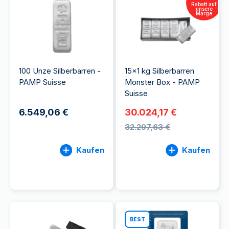
Rabatt auf
unsere
Marge
100 Unze Silberbarren -
15x1 kg Silberbarren
PAMP Suisse
Monster Box - PAMP
Suisse
6.549,06 €
30.024,17 €
32.297,63 €
Kaufen
Kaufen
BEST