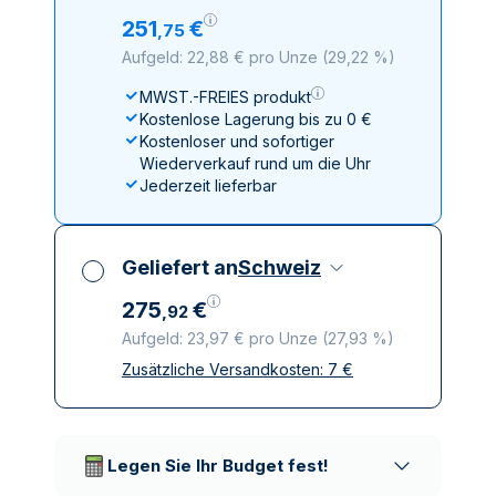
251
€
,
75
Aufgeld: 22,88 € pro Unze
(
29,22 %
)
MWST.-FREIES produkt
Kostenlose Lagerung bis zu 0 €
Kostenloser und sofortiger
Wiederverkauf rund um die Uhr
Jederzeit lieferbar
Geliefert an
Schweiz
275
€
,
92
Aufgeld: 23,97 € pro Unze
(
27,93 %
)
Zusätzliche Versandkosten:
7
€
Alle Steuern inbegriffen
Versicherte und diskrete Lieferung
Vertrauenswürdige
Lieferunternehmen
Legen Sie Ihr Budget fest!