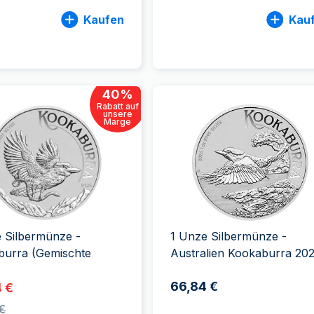
Kaufen
Kau
40
%
Rabatt auf
unsere
Marge
 Silbermünze -
1 Unze Silbermünze -
burra (Gemischte
Australien Kookaburra 20
)
66,84 €
 €
€