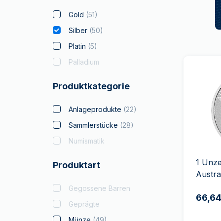
Gold
(
51
)
Silber
(
50
)
Platin
(
5
)
Palladium
Produktkategorie
Anlageprodukte
(
22
)
Sammlerstücke
(
28
)
Numismatik
1 Unze
Produktart
Austra
Gegossene Barren
66,64
Geprägte
Münze
(
49
)