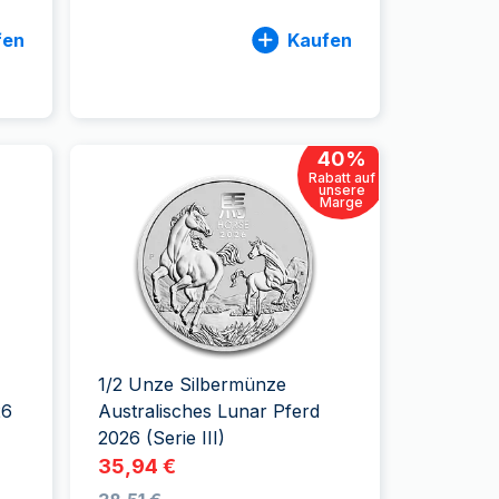
fen
Kaufen
40
%
Rabatt auf
unsere
Marge
1/2 Unze Silbermünze
26
Australisches Lunar Pferd
2026 (Serie III)
35,94 €