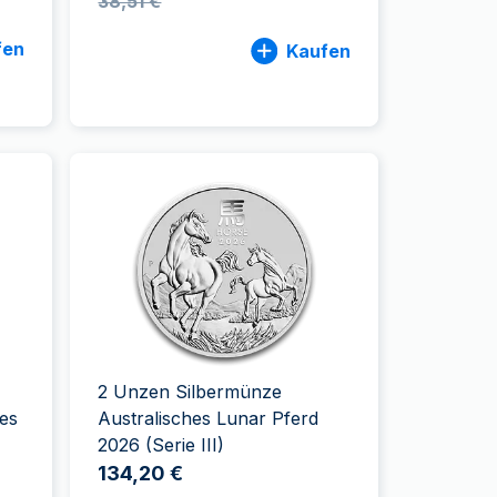
38,51 €
fen
Kaufen
2 Unzen Silbermünze
hes
Australisches Lunar Pferd
2026 (Serie III)
134,20 €