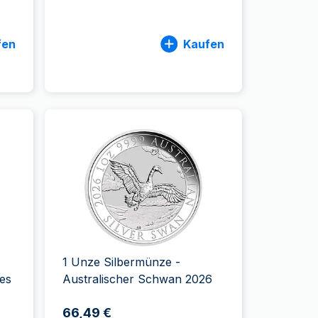
fen
Kaufen
1 Unze Silbermünze -
hes
Australischer Schwan 2026
66,49 €