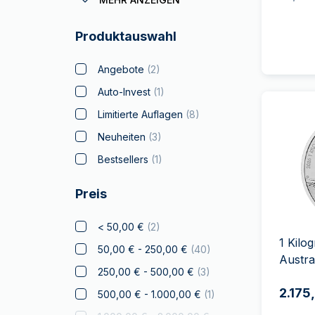
Batman
Produktauswahl
Big Five
Bitcoin
Angebote
(
2
)
Black Flag
(
4
)
Auto-Invest
(
1
)
Britannia
Limitierte Auflagen
(
8
)
Coca Cola
Neuheiten
(
3
)
Weihnachts
Bestsellers
(
1
)
Sammlerstücke
Preis
Krypto
Tschechische Löwe
< 50,00 €
(
2
)
Disney
1 Kilo
50,00 € - 250,00 €
(
40
)
Austra
Diwali
250,00 € - 500,00 €
(
3
)
Drachmai
2.175
500,00 € - 1.000,00 €
(
1
)
Drache
(
2
)