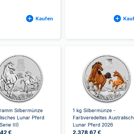
Kaufen
Kau
ogramm Silbermünze
1 kg Silbermünze -
lisches Lunar Pferd
Farbveredeltes Australisc
erie III)
Lunar Pferd 2026
,42 €
2.378,67 €