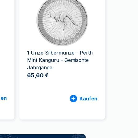
Swissmint
Italienischen Staatlichen Münze
-
1 Unze Silbermünze - Perth
Mint Känguru - Gemischte
Jahrgänge
65,60 €
fen
Kaufen