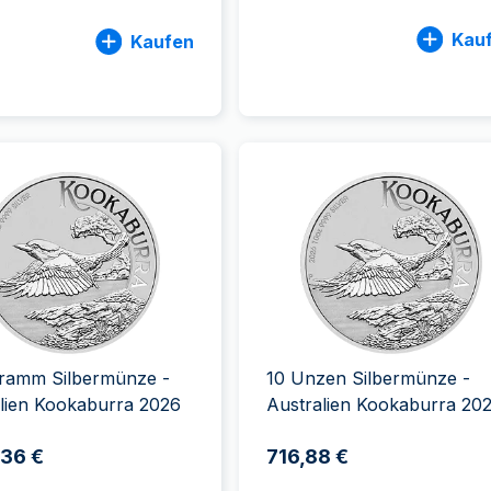
Kau
Kaufen
gramm Silbermünze -
10 Unzen Silbermünze -
lien Kookaburra 2026
Australien Kookaburra 20
,36 €
716,88 €