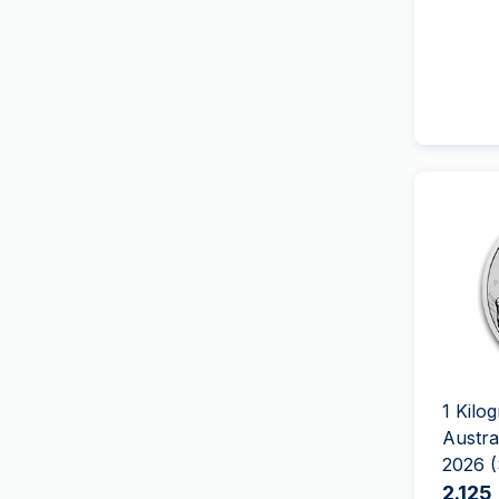
Schwan
(
5
)
Griechische Munze
Schweizer Kulturgut
Heimerle+Meule
der französische Geist
Heraeus
(
7
)
Der Löwe und der Adler
Italienischen Staatlichen
Unesco
Münze
(
2
)
Vreneli
MDM
(
1
)
Tierkreis
Mexican Mint
(
1
)
Britische Auswahl
Monnaie de Paris
(
10
)
amerikanisches Erbe
PAMP Suisse
(
87
)
Wonders of Australia
(
1
)
Perth Mint
(
50
)
Investorenpaket
Pressburg Mint
(
11
)
Überraschungs-Produkte
1 Kil
(
11
)
Austra
2026 (S
Royal Australian Mint
(
4
)
2.125