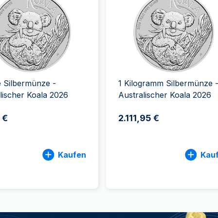
ukte anzeigen
100 Gramm
15 Kilogramm
Maple Leaf
Känguru
250 Gramm
Napoleon
Panda
1 Kilogramm
Panda
Kookaburra
Philharmoniker
Sovereign
Vreneli
 Silbermünze -
1 Kilogramm Silbermünze 
lischer Koala 2026
Australischer Koala 2026
 €
2.111,95 €
Kaufen
Kau