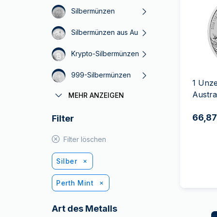
MwSt.-freies
Alle Gold Prod
Silbermünzen
Silber
Freunde
Silbermünzen aus Australien
werben
Krypto-Silbermünzen
999-Silbermünzen
1 Unze
Austra
MEHR ANZEIGEN
Silber ohne Mehrwertsteuer
66,87
Filter
Filter löschen
Silber
Perth Mint
Art des Metalls