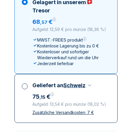
Gelagert in unserem
Tresor
68
€
,
57
Aufgeld: 12,59 € pro münze
(
18,36 %
)
MWST.-FREIES produkt
Kostenlose Lagerung bis zu 0 €
Kostenloser und sofortiger
Wiederverkauf rund um die Uhr
Jederzeit lieferbar
Geliefert an
Schweiz
75
€
,
15
Aufgeld: 13,54 € pro münze
(
18,02 %
)
Zusätzliche Versandkosten:
7
€
Alle Steuern inbegriffen
Versicherte und diskrete Lieferung
Vertrauenswürdige