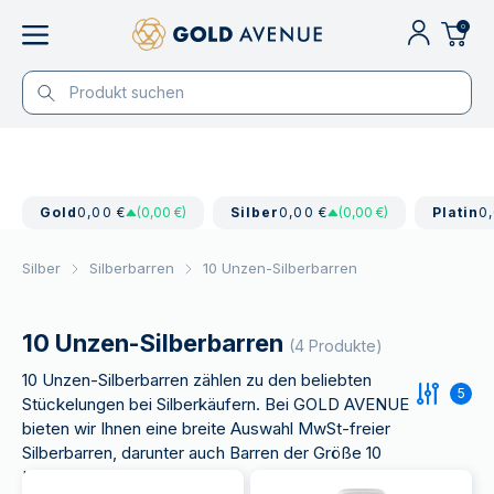
0
Gold
0,00 €
(0,00 €)
Silber
0,00 €
(0,00 €)
Platin
0
Silber
Silberbarren
10 Unzen-Silberbarren
10 Unzen-Silberbarren
(4 Produkte)
10 Unzen-Silberbarren zählen zu den beliebten
5
Stückelungen bei Silberkäufern. Bei GOLD AVENUE
bieten wir Ihnen eine breite Auswahl MwSt-freier
Silberbarren, darunter auch Barren der Größe 10
Unzen.