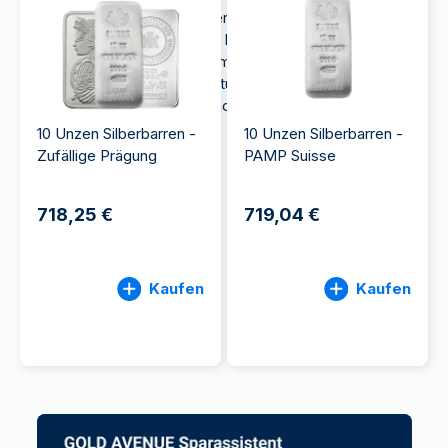
Die 10 Unzen-Silberbarren werden hochsicher und
vollumfänglich außerhalb des Bankensystems
gelagert und können mit einem Klick in unserer App
rund um die Uhr zum tagesaktuellen Metallwert und
ohne Kommission an uns zurückverkauft werden.
10 Unzen Silberbarren -
10 Unzen Silberbarren -
Zufällige Prägung
PAMP Suisse
718,25 €
719,04 €
Kaufen
Kaufen