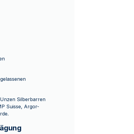
ten
gelassenen
0 Unzen Silberbarren
P Suisse, Argor-
rde.
rägung