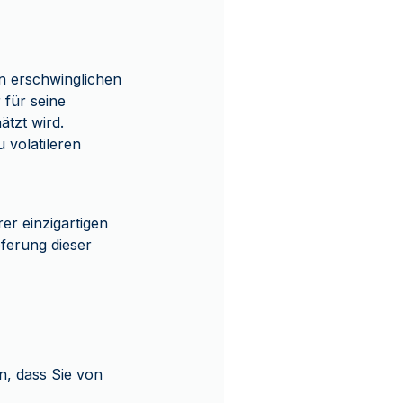
en erschwinglichen
r für seine
tzt wird.
u volatileren
r einzigartigen
eferung dieser
n, dass Sie von