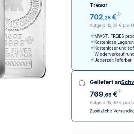
ukte anzeigen
rodukte anzeigen
100 Gramm
15 Kilogramm
Maple Leaf
Känguru
Tresor
250 Gramm
Napoleon
Panda
702
€
,
25
1 Kilogramm
Panda
Kookaburra
Aufgeld: 15,02 € pro 
Philharmoniker
MWST.-FREIES prod
Sovereign
Kostenlose Lagerun
Vreneli
Kostenloser und sof
Wiederverkauf rund
Jederzeit lieferbar
Geliefert an
Schw
769
€
,
66
Aufgeld: 15,99 € pro 
Zusätzliche Versandk
Alle Steuern inbegri
Versicherte und dis
Vertrauenswürdige
Lieferunternehmen