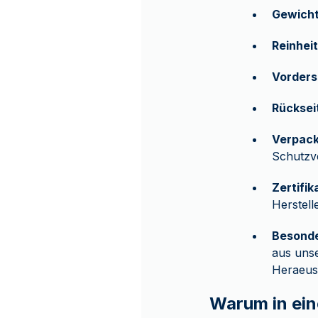
Gewicht
Reinheit
Vorders
Rücksei
Verpack
Schutzve
Zertifik
Herstell
Besonde
aus uns
Heraeus,
Warum in ein