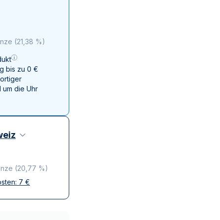
Swissmint
Italienischen Staatlichen Münze
Unze
(
21,38 %
)
ukt
g bis zu 0 €
ortiger
 um die Uhr
eiz
Unze
(
20,77 %
)
osten:
7
€
ffen
krete Lieferung