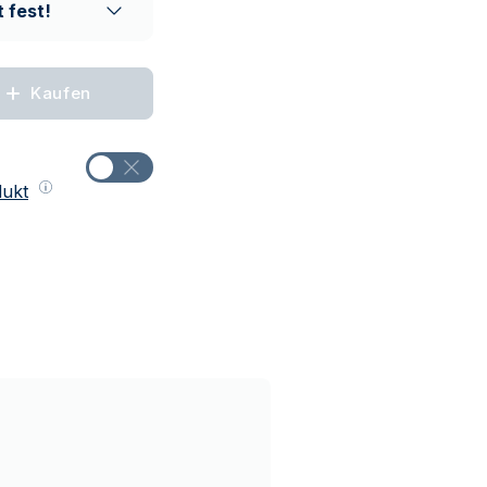
 fest!
Kaufen
dukt