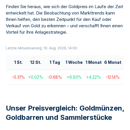
Finden Sie heraus, wie sich der Goldpreis im Laufe der Zeit
entwickelt hat. Die Beobachtung von Markttrends kann
Ihnen helfen, den besten Zeitpunkt für den Kauf oder
Verkauf von Gold zu erkennen – und verschafft Ihnen einen
Vorteil für Ihre Anlagestrategie.
Letzte Aktualisierung: 10. Aug. 2026, 14:00
1 St.
12 St.
1 Tag
1 Woche
1 Monat
6 Monat
1
-0.31
%
+
0.02
%
-0.68
%
+
6.93
%
+
4.22
%
-12.14
%
+
2
Unser Preisvergleich: Goldmünzen,
Goldbarren und Sammlerstücke