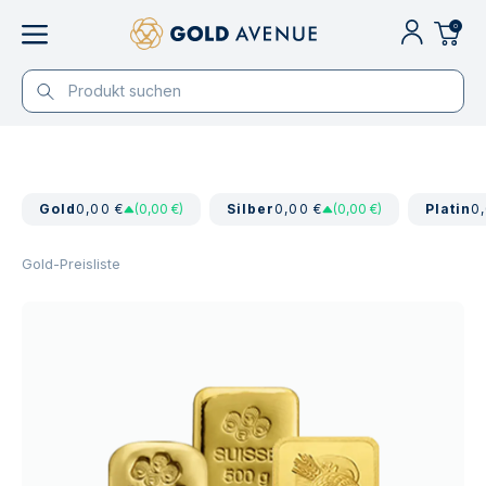
0
Gold
0,00 €
(0,00 €)
Silber
0,00 €
(0,00 €)
Platin
0
Gold-Preisliste