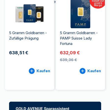
was sie für Klein- und Erstanleger interessant
Rabatt auf
unsere
Marge
macht.
5 Gramm Goldbarren -
5 Gramm Goldbarren -
Zufällige Prägung
PAMP Suisse Lady
Fortuna
638,51 €
632,09 €
639,36 €
Kaufen
Kaufen