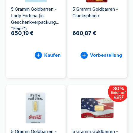
5 Gramm Goldbarren -
5 Gramm Goldbarren -
Lady Fortuna (in
Glücksphönix
Geschenkverpackung
"Feier")
650,19 €
660,87 €
Kaufen
Vorbestellung
30
%
Rabatt auf
unsere
Marge
5 Gramm Goldbarren -
5 Gramm Goldbarren -