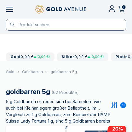
0
Gold
0,00 €
(0,00 €)
Silber
0,00 €
(0,00 €)
Platin
0
Gold
Goldbarren
goldbarren 5g
goldbarren 5g
(62 Produkte)
5 g Goldbarren erfreuen sich bei Sammlern wie
5
auch bei Kleinanlegern großer Beliebtheit. Im
Vergleich zu 1 g Goldbarren, zum Beispiel der PAMP
Suisse Lady Fortuna 1 g, sind 5 g Goldbarren bereits
zu einem deutlich geringeren Aufpreis erhältlich,
20
%