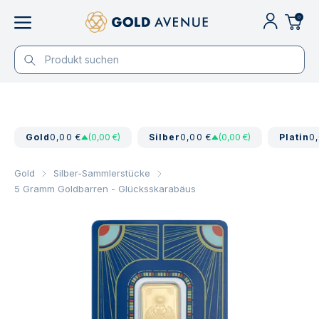
0
Gold
0,00 €
(0,00 €)
Silber
0,00 €
(0,00 €)
Platin
0
Gold
Silber-Sammlerstücke
5 Gramm Goldbarren - Glücksskarabäus