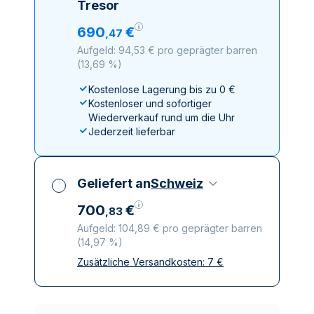
Tresor
690
€
,
47
Aufgeld: 94,53 € pro geprägter barren
(
13,69 %
)
Kostenlose Lagerung bis zu 0 €
Kostenloser und sofortiger
Wiederverkauf rund um die Uhr
Jederzeit lieferbar
Geliefert an
Schweiz
700
€
,
83
Aufgeld: 104,89 € pro geprägter barren
(
14,97 %
)
Zusätzliche Versandkosten:
7
€
Alle Steuern inbegriffen
Versicherte und diskrete Lieferung
Vertrauenswürdige
Lieferunternehmen