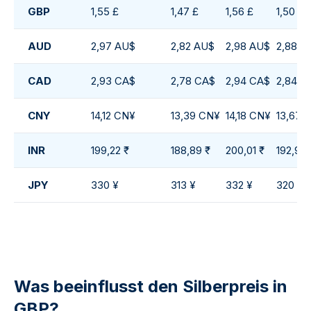
GBP
1,55 £
1,47 £
1,56 £
1,50 £
AUD
2,97 AU$
2,82 AU$
2,98 AU$
2,88 A
CAD
2,93 CA$
2,78 CA$
2,94 CA$
2,84 C
CNY
14,12 CN¥
13,39 CN¥
14,18 CN¥
13,67 
INR
199,22 ₹
188,89 ₹
200,01 ₹
192,90 ₹
JPY
330 ¥
313 ¥
332 ¥
320 ¥
Was beeinflusst den Silberpreis in
GBP?