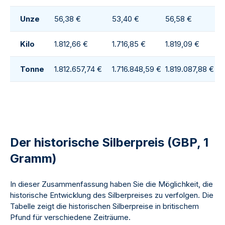
Unze
56,38 €
53,40 €
56,58 €
5
Kilo
1.812,66 €
1.716,85 €
1.819,09 €
1
Tonne
1.812.657,74 €
1.716.848,59 €
1.819.087,88 €
1.
Der historische Silberpreis (GBP, 1
Gramm)
In dieser Zusammenfassung haben Sie die Möglichkeit, die
historische Entwicklung des Silberpreises zu verfolgen. Die
Tabelle zeigt die historischen Silberpreise in britischem
Pfund für verschiedene Zeiträume.