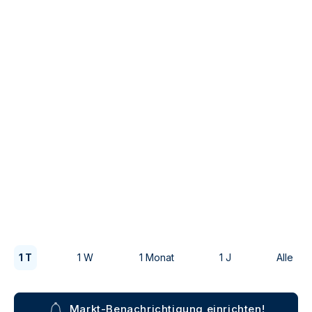
1 T
1 W
1 Monat
1 J
Alle
Markt-Benachrichtigung einrichten!