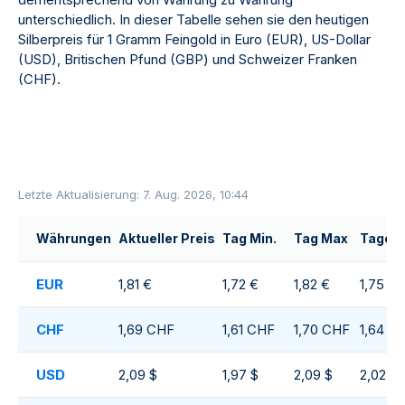
unterschiedlich. In dieser Tabelle sehen sie den heutigen
Silberpreis für 1 Gramm Feingold in Euro (EUR), US-Dollar
(USD), Britischen Pfund (GBP) und Schweizer Franken
(CHF).
Letzte Aktualisierung: 7. Aug. 2026, 10:44
Währungen
Aktueller Preis
Tag Min.
Tag Max
Tagesd
EUR
1,81 €
1,72 €
1,82 €
1,75 €
CHF
1,69 CHF
1,61 CHF
1,70 CHF
1,64 C
USD
2,09 $
1,97 $
2,09 $
2,02 $