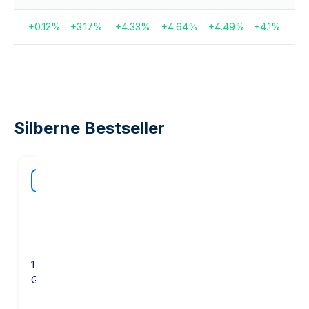
+
0.12
%
+
3.17
%
+
4.33
%
+
4.64
%
+
4.49
%
+
4.1
%
Silberne Bestseller
40
Rabatt a
BEST
unsere
Marge
1 Unze Silberrunde -
1 kg Silberbarren - PAMP
GOLD AVENUE
Suisse