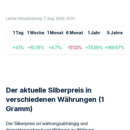
Letzte Aktualisierung: 7. Aug. 2026, 10:01
1 Tag
1 Woche
1 Monat
6 Monat
1 Jahr
5 Jahre
+
4.1
%
+
10.79
%
+
4.7
%
-17.02
%
+
73.39
%
+
169.97
%
+
Der aktuelle Silberpreis in
verschiedenen Währungen (1
Gramm)
Der Silberpreis ist währungsabhängig und
dementsprechend von Währung zu Währung