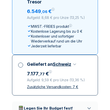
Tresor
6
.
549
€
,
06
Aufgeld: 8,68 € pro Unze
(
13,25 %
)
MWST.-FREIES produkt
Kostenlose Lagerung bis zu 0 €
Kostenloser und sofortiger
Wiederverkauf rund um die Uhr
Jederzeit lieferbar
Geliefert an
Schweiz
7
.
177
€
,
77
Aufgeld: 9,59 € pro Unze
(
13,36 %
)
Zusätzliche Versandkosten:
7
€
Alle Steuern inbegriffen
Versicherte und diskrete Lieferung
Vertrauenswürdige
Lieferunternehmen
Legen Sie Ihr Budget fest!