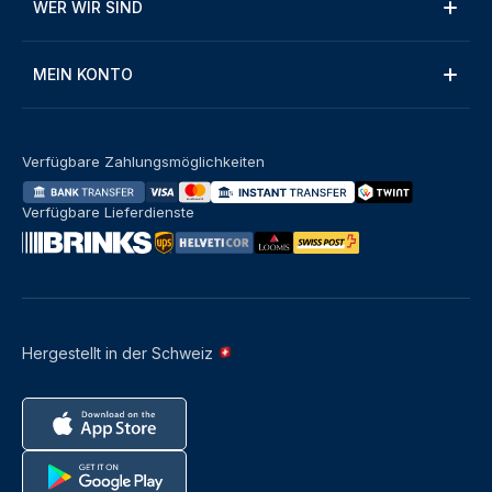
WER WIR SIND
MEIN KONTO
Verfügbare Zahlungsmöglichkeiten
Verfügbare Lieferdienste
Hergestellt in der Schweiz