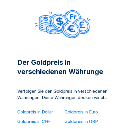
Der Goldpreis in
verschiedenen Währunge
Verfolgen Sie den Goldpreis in verschiedenen
Währungen. Diese Währungen decken wir ab:
Goldpreis in Dollar
Goldpreis in Euro
Goldpreis in CHF
Goldpreis in GBP