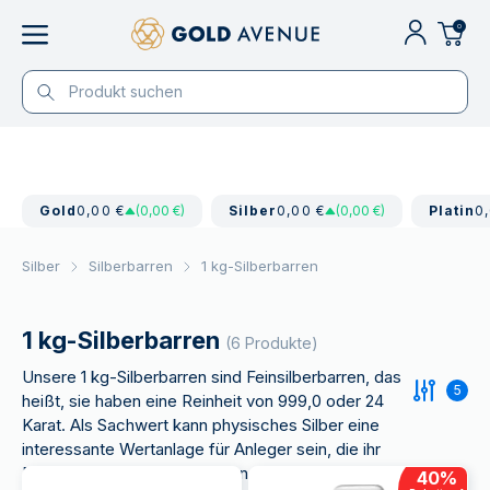
0
Gold
0,00 €
(0,00 €)
Silber
0,00 €
(0,00 €)
Platin
0
Silber
Silberbarren
1 kg-Silberbarren
1 kg-Silberbarren
(6 Produkte)
Unsere 1 kg-Silberbarren sind Feinsilberbarren, das
5
heißt, sie haben eine Reinheit von 999,0 oder 24
Karat. Als Sachwert kann physisches Silber eine
interessante Wertanlage für Anleger sein, die ihr
Portfolio diversifizieren wollen.
40
%