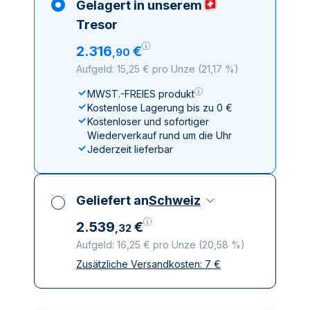
Gelagert in unserem
Tresor
2
.
316
€
,
90
Aufgeld: 15,25 € pro Unze
(
21,17 %
)
MWST.-FREIES produkt
Kostenlose Lagerung bis zu 0 €
Kostenloser und sofortiger
Wiederverkauf rund um die Uhr
Jederzeit lieferbar
Geliefert an
Schweiz
2
.
539
€
,
32
Aufgeld: 16,25 € pro Unze
(
20,58 %
)
Zusätzliche Versandkosten:
7
€
Alle Steuern inbegriffen
Versicherte und diskrete Lieferung
Vertrauenswürdige