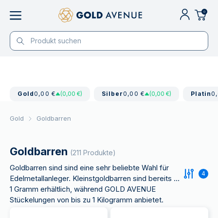
0
Gold
0,00 €
(0,00 €)
Silber
0,00 €
(0,00 €)
Platin
0
Gold
Goldbarren
Goldbarren
(211 Produkte)
Goldbarren sind sind eine sehr beliebte Wahl für
4
Edelmetallanleger. Kleinstgoldbarren sind bereits ab
1 Gramm erhältlich, während GOLD AVENUE
Stückelungen von bis zu 1 Kilogramm anbietet.