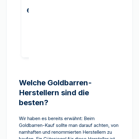
654,82 €
1.281,29 €
Kaufen
Ka
Welche Goldbarren-
Herstellern sind die
besten?
Wir haben es bereits erwähnt: Beim
Goldbarren-Kauf sollte man darauf achten, von
namhaften und renommierten Herstellern zu
kaufen. Ein Gütesiegel für diese Hersteller ist