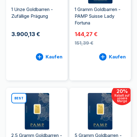
1 Unze Goldbarren -
1 Gramm Goldbarren -
Zufällige Prägung
PAMP Suisse Lady
Fortuna
3.900,13 €
144,27 €
151,39 €
Kaufen
Kaufen
20
%
Rabatt auf
BEST
unsere
Marge
2,5 Gramm Goldbarren -
5 Gramm Goldbarren -