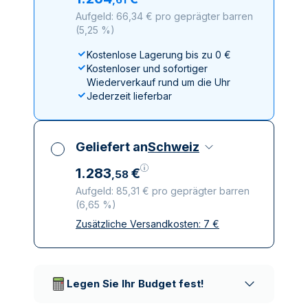
Aufgeld: 66,34 € pro geprägter barren
(
5,25 %
)
Kostenlose Lagerung bis zu 0 €
Kostenloser und sofortiger
Wiederverkauf rund um die Uhr
Jederzeit lieferbar
Geliefert an
Schweiz
1
.
283
€
,
58
Aufgeld: 85,31 € pro geprägter barren
(
6,65 %
)
Zusätzliche Versandkosten:
7
€
Alle Steuern inbegriffen
Versicherte und diskrete Lieferung
Vertrauenswürdige
Lieferunternehmen
Legen Sie Ihr Budget fest!