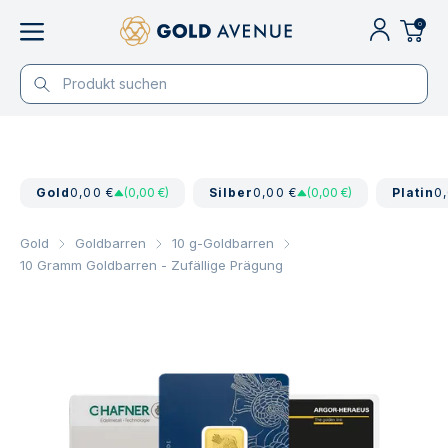
0
Gold
0,00 €
(0,00 €)
Silber
0,00 €
(0,00 €)
Platin
0
Gold
Goldbarren
10 g-Goldbarren
10 Gramm Goldbarren - Zufällige Prägung