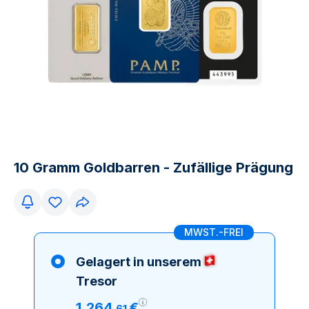
10 Gramm Goldbarren - Zufällige Prägung
MWST.-FREI
Gelagert in unserem
Tresor
1
.
264
€
,
61