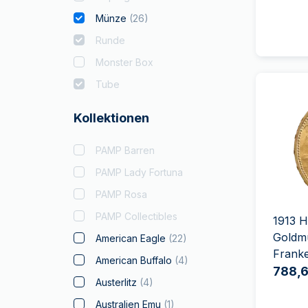
Münze
(
26
)
Runde
Monster Box
Tube
Kollektionen
PAMP Barren
PAMP Lady Fortuna
PAMP Rosa
PAMP Collectibles
1913 H
Goldm
American Eagle
(
22
)
Frank
American Buffalo
(
4
)
788,6
Austerlitz
(
4
)
Australien Emu
(
1
)