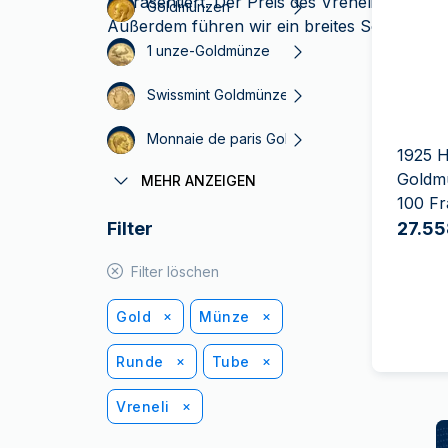
repräsentiert. Der Preis des Vreneli variiert 
MwSt.-freies
Goldmünzen
Alle Gold Prod
Alle Silber P
Außerdem führen wir ein breites Sortiment
w
Silber
1 unze-Goldmünze
Freunde
werben
Swissmint Goldmünzen
Monnaie de paris Goldmünzen
1925 H
Goldm
MEHR ANZEIGEN
China Gold Gründung
100 F
Filter
Kanadische Goldmünzen
27.55
Filter löschen
Gold
Münze
Runde
Tube
Vreneli