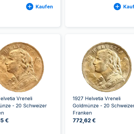
Kaufen
Kau
elvetia Vreneli
1927 Helvetia Vreneli
ünze - 20 Schweizer
Goldmünze - 20 Schweize
en
Franken
5 €
772,62 €