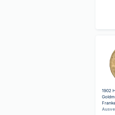
Schwan
(
5
)
Griechische Munze
Schweizer Kulturgut
Heimerle+Meule
der französische Geist
(
2
)
Heraeus
Der Löwe und der Adler
(
1
)
Italienischen Staatlichen
Unesco
(
3
)
Münze
Vreneli
(
26
)
MDM
Tierkreis
Mexican Mint
Britische Auswahl
(
29
)
Monnaie de Paris
amerikanisches Erbe
PAMP Suisse
Wonders of Australia
(
1
)
Perth Mint
Investorenpaket
Pressburg Mint
1902 H
Überraschungs-Produkte
Goldm
Frank
Royal Australian Mint
Ausve
Royal Canadian Mint