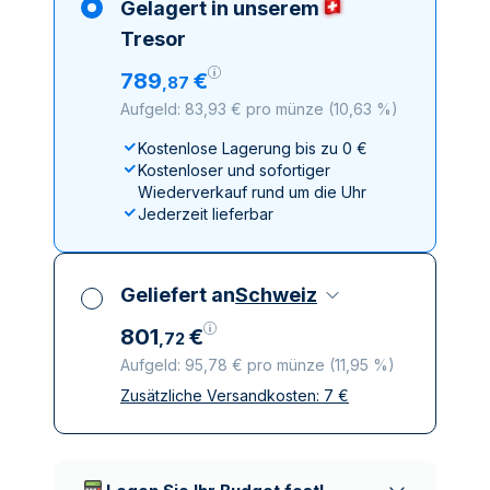
Gelagert in unserem
Tresor
789
€
,
87
Aufgeld: 83,93 € pro münze
(
10,63 %
)
Kostenlose Lagerung bis zu 0 €
Kostenloser und sofortiger
Wiederverkauf rund um die Uhr
Jederzeit lieferbar
Geliefert an
Schweiz
801
€
,
72
Aufgeld: 95,78 € pro münze
(
11,95 %
)
Zusätzliche Versandkosten:
7
€
Alle Steuern inbegriffen
Versicherte und diskrete Lieferung
Vertrauenswürdige
Lieferunternehmen