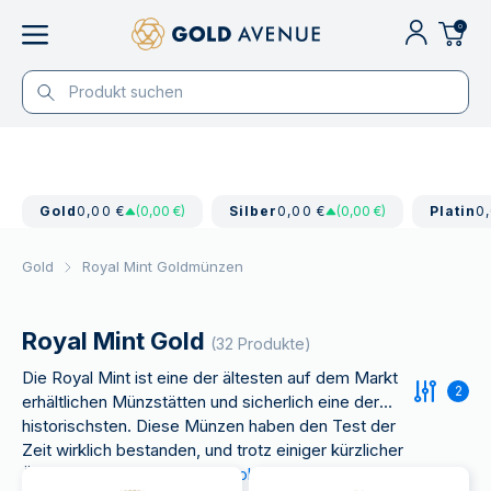
0
Gold
0,00 €
(0,00 €)
Silber
0,00 €
(0,00 €)
Platin
0
Gold
Royal Mint Goldmünzen
Royal Mint Gold
(32 Produkte)
Die Royal Mint ist eine der ältesten auf dem Markt
2
erhältlichen Münzstätten und sicherlich eine der
historischsten. Diese Münzen haben den Test der
Zeit wirklich bestanden, und trotz einiger kürzlicher
Änderungen haben sie ihre
Goldmünzen
für einen