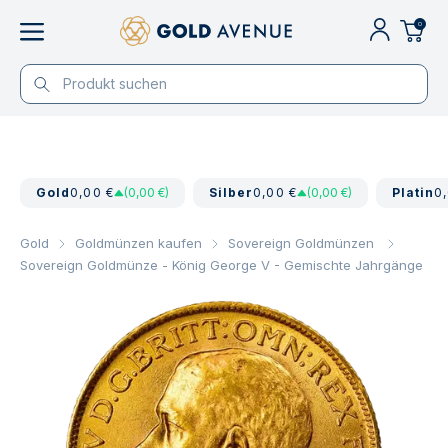
0
Gold
0,00 €
(0,00 €)
Silber
0,00 €
(0,00 €)
Platin
0
Gold
Goldmünzen kaufen
Sovereign Goldmünzen
Sovereign Goldmünze - König George V - Gemischte Jahrgänge