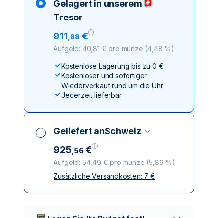
Gelagert in unserem
Tresor
911
€
,
88
Aufgeld: 40,81 € pro münze
(
4,48 %
)
Kostenlose Lagerung bis zu 0 €
Kostenloser und sofortiger
Wiederverkauf rund um die Uhr
Jederzeit lieferbar
Geliefert an
Schweiz
925
€
,
56
Aufgeld: 54,49 € pro münze
(
5,89 %
)
Zusätzliche Versandkosten:
7
€
Alle Steuern inbegriffen
Versicherte und diskrete Lieferung
Vertrauenswürdige
Lieferunternehmen