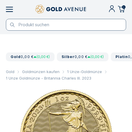
0
Gold
0,00 €
(0,00 €)
Silber
0,00 €
(0,00 €)
Platin
0
Gold
Goldmünzen kaufen
1 Unze-Goldmünze
1 Unze Goldmünze - Britannia Charles III. 2023