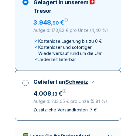
Gelagert in unserem
Tresor
3
.
948
€
,
90
Aufgeld: 173,82 € pro Unze
(
4,40 %
)
Kostenlose Lagerung bis zu 0 €
Kostenloser und sofortiger
Wiederverkauf rund um die Uhr
Jederzeit lieferbar
Geliefert an
Schweiz
4
.
008
€
,
13
Aufgeld: 233,05 € pro Unze
(
5,81 %
)
Zusätzliche Versandkosten:
7
€
Alle Steuern inbegriffen
Versicherte und diskrete Lieferung
Vertrauenswürdige
Lieferunternehmen