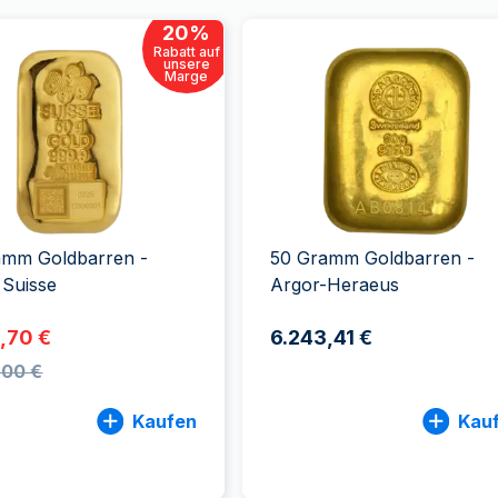
20
%
Rabatt auf
unsere
Marge
amm Goldbarren -
50 Gramm Goldbarren -
Suisse
Argor-Heraeus
,70 €
6.243,41 €
,00 €
Kaufen
Kau