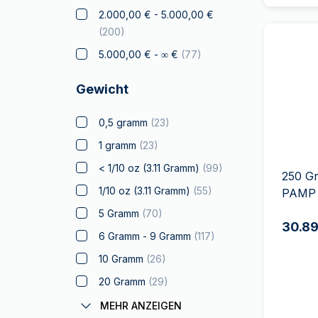
2.000,00 € - 5.000,00 €
Franc à Cheval
(
6
)
(
200
)
Geschenke &
5.000,00 € - ∞ €
(
77
)
Sammlerstücke
(
51
)
Gold zum Verschenken
Gewicht
(
14
)
Zertifizierte Münzen
(
11
)
0,5 gramm
(
23
)
Känguru
(
26
)
1 gramm
(
23
)
Koala
(
5
)
< 1/10 oz (3.11 Gramm)
(
99
)
250 G
Kookaburra
(
8
)
1/10 oz (3.11 Gramm)
(
55
)
PAMP 
Krügerrand
(
42
)
5 Gramm
(
70
)
30.89
Wahrzeichen der Welt
(
13
)
6 Gramm - 9 Gramm
(
117
)
Lizenzierte Produkte
(
23
)
10 Gramm
(
26
)
Louis d'or
(
4
)
20 Gramm
(
29
)
Lunar
(
100
)
11 Gramm - 30 Gramm
(
115
)
MEHR ANZEIGEN