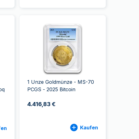
1 Unze Goldmünze - MS-70
oq
PCGS - 2025 Bitcoin
4.416,83 €
Kaufen
fen