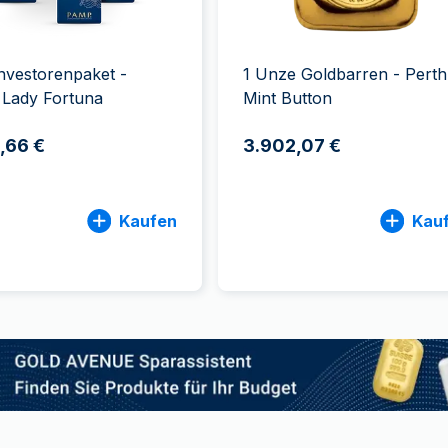
ukte anzeigen
rodukte anzeigen
100 Gramm
15 Kilogramm
Maple Leaf
Känguru
250 Gramm
Napoleon
Panda
1 Kilogramm
Panda
Kookaburra
nvestorenpaket -
1 Unze Goldbarren - Perth
Philharmoniker
Lady Fortuna
Mint Button
Sovereign
,66 €
3.902,07 €
Vreneli
Kaufen
Kau