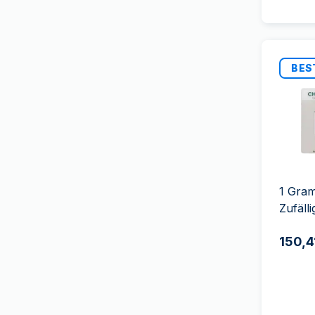
Royal Dutch Mint
(
4
)
The Royal Mint
(
64
)
Royal Mint of Belgium
(
1
)
BES
Royal Danish Mint
(
1
)
Royal Mint of Spain
(
9
)
South African Mint
(
53
)
Swissmint
(
49
)
T&S
(
24
)
1 Gra
Umicore
(
4
)
Zufäll
US Mint
(
45
)
150,4
9Fine Mint
(
40
)