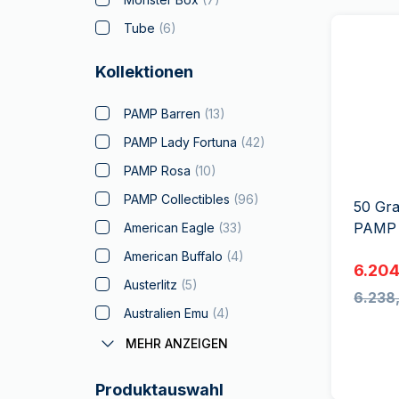
Tube
(
6
)
Kollektionen
PAMP Barren
(
13
)
PAMP Lady Fortuna
(
42
)
PAMP Rosa
(
10
)
PAMP Collectibles
(
96
)
50 Gr
PAMP 
American Eagle
(
33
)
American Buffalo
(
4
)
6.204
Austerlitz
(
5
)
6.238
Australien Emu
(
4
)
Coronas
(
1
)
MEHR ANZEIGEN
Batman
(
5
)
Produktauswahl
Big Five
(
8
)