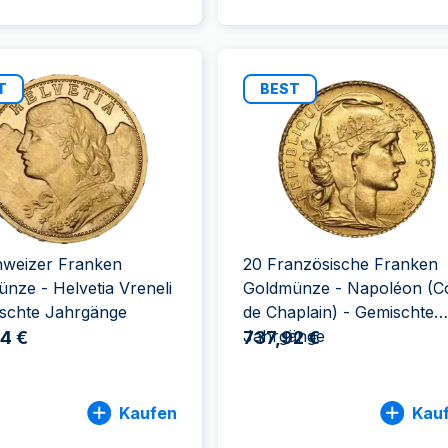
T
BEST
hweizer Franken
20 Französische Franken
nze - Helvetia Vreneli
Goldmünze - Napoléon (C
ischte Jahrgänge
de Chaplain) - Gemischte
Jahrgänge
4 €
737,92 €
Kaufen
Kau