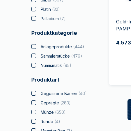
MwSt.-freies
Alle Gold Prod
Alle Silber P
Silber
Platin
(
32
)
Freunde
Palladium
(
7
)
Gold-I
werben
PAMP 
Produktkategorie
4.573
Anlageprodukte
(
444
)
Sammlerstücke
(
479
)
Numismatik
(
95
)
Produktart
Gegossene Barren
(
40
)
Geprägte
(
283
)
Münze
(
650
)
Runde
(
4
)
Monster Box
(
7
)