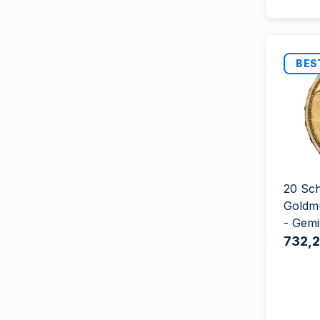
Griechische Munze
(
2
)
der französische Geist
(
3
)
Heimerle+Meule
(
2
)
Der Löwe und der Adler
Heraeus
(
21
)
(
3
)
BES
Italienischen Staatlichen
Unesco
(
6
)
Münze
(
6
)
Vreneli
(
26
)
MDM
(
34
)
Tierkreis
(
12
)
Mexican Mint
(
5
)
Britische Auswahl
(
49
)
Monnaie de Paris
(
56
)
amerikanisches Erbe
(
3
)
PAMP Suisse
(
247
)
20 Sc
Wonders of Australia
(
3
)
Goldmü
Perth Mint
(
106
)
- Gem
Investorenpaket
(
2
)
Pressburg Mint
(
14
)
732,2
Überraschungs-Produkte
(
25
)
Royal Australian Mint
(
11
)
Royal Canadian Mint
(
54
)