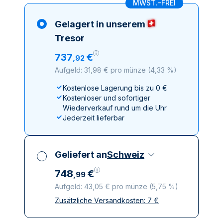
MWST.-FREI
Gelagert in unserem
Tresor
737
€
,
92
Aufgeld: 31,98 € pro münze
(
4,33 %
)
Kostenlose Lagerung bis zu 0 €
Kostenloser und sofortiger
Wiederverkauf rund um die Uhr
Jederzeit lieferbar
Geliefert an
Schweiz
748
€
,
99
Aufgeld: 43,05 € pro münze
(
5,75 %
)
Zusätzliche Versandkosten:
7
€
Alle Steuern inbegriffen
Versicherte und diskrete Lieferung