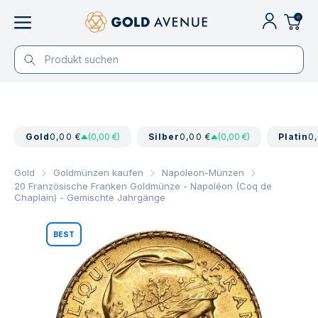
0
Gold
0,00 €
(0,00 €)
Silber
0,00 €
(0,00 €)
Platin
0
Gold
Goldmünzen kaufen
Napoleon-Münzen
20 Französische Franken Goldmünze - Napoléon (Coq de
Chaplain) - Gemischte Jahrgänge
BEST