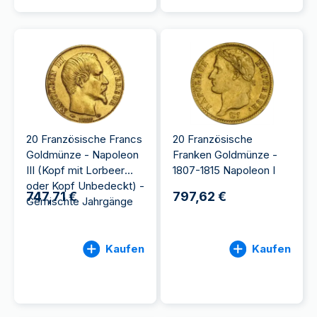
20 Französische Francs
20 Französische
Goldmünze - Napoleon
Franken Goldmünze -
III (Kopf mit Lorbeer
1807-1815 Napoleon I
oder Kopf Unbedeckt) -
747,71 €
797,62 €
Gemischte Jahrgänge
Kaufen
Kaufen