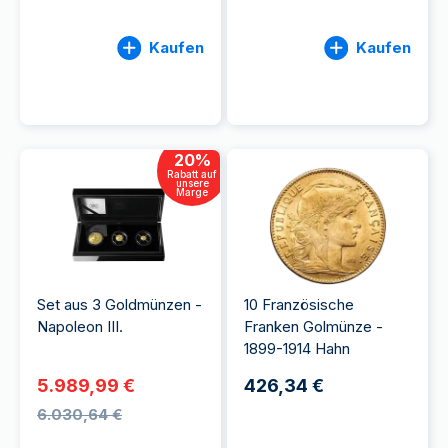
Kaufen
Kaufen
20
%
Rabatt auf
unsere
Marge
Set aus 3 Goldmünzen -
10 Französische
Napoleon III.
Franken Golmünze -
1899-1914 Hahn
5.989,99 €
426,34 €
6.030,64 €