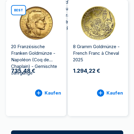
wurde. Es ist eine Institution, die die Bedeutung von
Geschichte und Traditionen zu schätzen weiß und
BEST
stolz darauf ist, patriotische französische Münzen
zu schaffen. Eine der symbolträchtigsten
Goldmünzen
der Monnaie de Paris ist die 20-Franc-
Napoleon-Goldmünze.
20 Französische
8 Gramm Goldmünze -
Franken Goldmünze -
French Franc à Cheval
Napoléon (Coq de
2025
Chaplain) - Gemischte
735,48 €
1.294,22 €
Jahrgänge
Kaufen
Kaufen