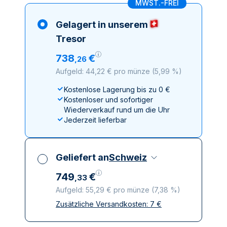
MWST.-FREI
Gelagert in unserem
Tresor
738
€
,
26
Aufgeld: 44,22 € pro münze
(
5,99 %
)
Kostenlose Lagerung bis zu 0 €
Kostenloser und sofortiger
Wiederverkauf rund um die Uhr
Jederzeit lieferbar
Geliefert an
Schweiz
749
€
,
33
Aufgeld: 55,29 € pro münze
(
7,38 %
)
Zusätzliche Versandkosten:
7
€
Alle Steuern inbegriffen
Versicherte und diskrete Lieferung